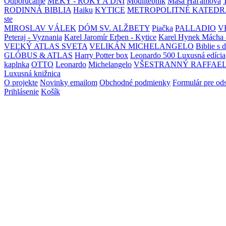
Odporúčame
MEKY - ROKY A DNI
Modlitebník
Maša Haľamová
RODINNÁ BIBLIA
Haiku
KYTICE
METROPOLITNÉ KATEDR
ste
MIROSLAV VÁLEK
DÓM SV. ALŽBETY
Piačka
PALLADIO
V
Peteraj - Vyznania
Karel Jaromír Erben - Kytice
Karel Hynek Mácha 
VEĽKÝ ATLAS SVETA
VELIKÁN MICHELANGELO
Biblie s 
GLÓBUS & ATLAS
Harry Potter box
Leonardo 500 Luxusná edícia
kaplnka
OTTO
Leonardo
Michelangelo
VŠESTRANNÝ RAFFAE
Luxusná knižnica
O projekte
Novinky emailom
Obchodné podmienky
Formulár pre od
Prihlásenie
Košík