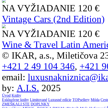
NA VYŽIADANIE
120 €
Vintage Cars (2nd Edition)
NA VYŽIADANIE
120 €
Wine & Travel Latin Ameri
© IKAR, a.s., Miletičova 23
+421 2 49 104 346
,
+421 9
email:
luxusnakniznica@ika
by:
A.I.S.
2025
Úvod
Knihy
Exkluzívne knihy
Limitované
Luxusné edície
TOPsellery
Móda
Cest
ZMEŠKALI STE
DOPLNKY