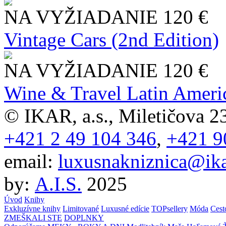
NA VYŽIADANIE
120 €
Vintage Cars (2nd Edition)
NA VYŽIADANIE
120 €
Wine & Travel Latin Ameri
© IKAR, a.s., Miletičova 23
+421 2 49 104 346
,
+421 9
email:
luxusnakniznica@ika
by:
A.I.S.
2025
Úvod
Knihy
Exkluzívne knihy
Limitované
Luxusné edície
TOPsellery
Móda
Cest
ZMEŠKALI STE
DOPLNKY