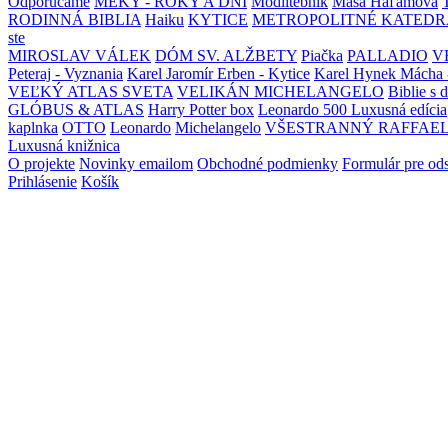
Odporúčame
MEKY - ROKY A DNI
Modlitebník
Maša Haľamová
RODINNÁ BIBLIA
Haiku
KYTICE
METROPOLITNÉ KATEDR
ste
MIROSLAV VÁLEK
DÓM SV. ALŽBETY
Piačka
PALLADIO
V
Peteraj - Vyznania
Karel Jaromír Erben - Kytice
Karel Hynek Mácha 
VEĽKÝ ATLAS SVETA
VELIKÁN MICHELANGELO
Biblie s 
GLÓBUS & ATLAS
Harry Potter box
Leonardo 500 Luxusná edícia
kaplnka
OTTO
Leonardo
Michelangelo
VŠESTRANNÝ RAFFAE
Luxusná knižnica
O projekte
Novinky emailom
Obchodné podmienky
Formulár pre od
Prihlásenie
Košík