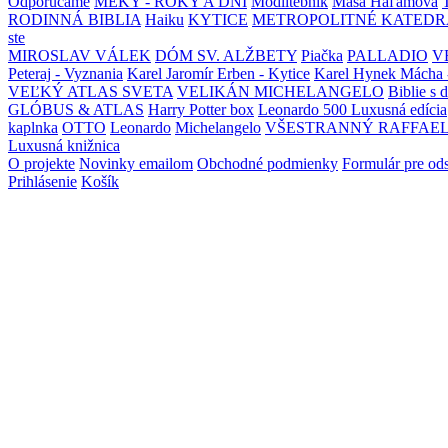
Odporúčame
MEKY - ROKY A DNI
Modlitebník
Maša Haľamová
RODINNÁ BIBLIA
Haiku
KYTICE
METROPOLITNÉ KATEDR
ste
MIROSLAV VÁLEK
DÓM SV. ALŽBETY
Piačka
PALLADIO
V
Peteraj - Vyznania
Karel Jaromír Erben - Kytice
Karel Hynek Mácha 
VEĽKÝ ATLAS SVETA
VELIKÁN MICHELANGELO
Biblie s 
GLÓBUS & ATLAS
Harry Potter box
Leonardo 500 Luxusná edícia
kaplnka
OTTO
Leonardo
Michelangelo
VŠESTRANNÝ RAFFAE
Luxusná knižnica
O projekte
Novinky emailom
Obchodné podmienky
Formulár pre od
Prihlásenie
Košík