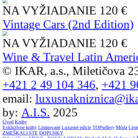
NA VYŽIADANIE
120 €
Vintage Cars (2nd Edition)
NA VYŽIADANIE
120 €
Wine & Travel Latin Ameri
© IKAR, a.s., Miletičova 23
+421 2 49 104 346
,
+421 9
email:
luxusnakniznica@ika
by:
A.I.S.
2025
Úvod
Knihy
Exkluzívne knihy
Limitované
Luxusné edície
TOPsellery
Móda
Cest
ZMEŠKALI STE
DOPLNKY