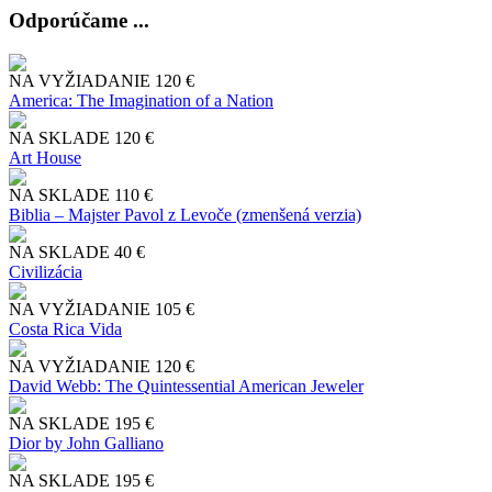
Odporúčame ...
NA VYŽIADANIE
120 €
America: The Imagination of a Nation
NA SKLADE
120 €
Art House
NA SKLADE
110 €
Biblia – Majster Pavol z Levoče (zmenšená verzia)
NA SKLADE
40 €
Civilizácia
NA VYŽIADANIE
105 €
Costa Rica Vida
NA VYŽIADANIE
120 €
David Webb: The Quintessential American Jeweler
NA SKLADE
195 €
Dior by John Galliano
NA SKLADE
195 €