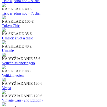
Tisíc a jedna noc – 5. diel
NA SKLADE
40 €
Tisíc a jedna noc – 7. diel
NA SKLADE
105 €
Tokyo Chic
NA SKLADE
35 €
Umelci: život a dielo
NA SKLADE
40 €
Umenie
NA VYŽIADANIE
55 €
Velikán Michelangelo
NA SKLADE
48 €
Velikáni vojen
NA VYŽIADANIE
120 €
Vespa
NA VYŽIADANIE
120 €
Vintage Cars (2nd Edition)