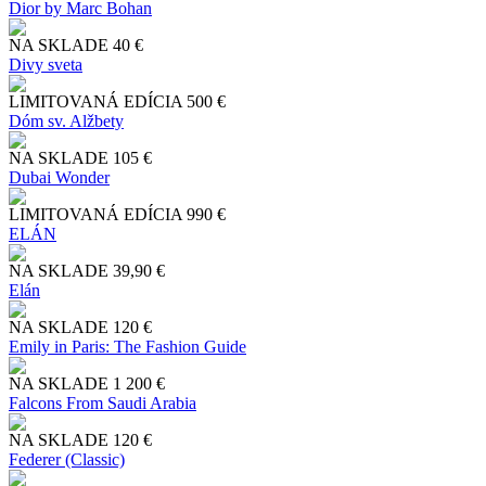
Dior by Marc Bohan
NA SKLADE
40 €
Divy sveta
LIMITOVANÁ EDÍCIA
500 €
Dóm sv. Alžbety
NA SKLADE
105 €
Dubai Wonder
LIMITOVANÁ EDÍCIA
990 €
ELÁN
NA SKLADE
39,90 €
Elán
NA SKLADE
120 €
Emily in Paris: The Fashion Guide
NA SKLADE
1 200 €
Falcons From Saudi Arabia
NA SKLADE
120 €
Federer (Classic)