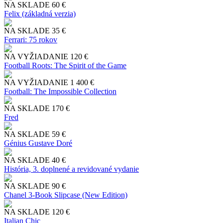
NA SKLADE
60 €
Felix (základná verzia)
NA SKLADE
35 €
Ferrari: 75 rokov
NA VYŽIADANIE
120 €
Football Roots: The Spirit of the Game
NA VYŽIADANIE
1 400 €
Football: The Impossible Collection
NA SKLADE
170 €
Fred
NA SKLADE
59 €
Génius Gustave Doré
NA SKLADE
40 €
História, 3. doplnené a revidované vydanie
NA SKLADE
90 €
Chanel 3-Book Slipcase (New Edition)
NA SKLADE
120 €
Italian Chic