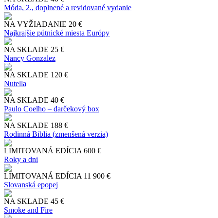
Móda, 2., doplnené a revidované vydanie
NA VYŽIADANIE
20 €
Najkrajšie pútnické miesta Európy
NA SKLADE
25 €
Nancy Gonzalez
NA SKLADE
120 €
Nutella
NA SKLADE
40 €
Paulo Coelho – darčekový box
NA SKLADE
188 €
Rodinná Biblia (zmenšená verzia)
LIMITOVANÁ EDÍCIA
600 €
Roky a dni
LIMITOVANÁ EDÍCIA
11 900 €
Slo​vanská epopej
NA SKLADE
45 €
Smoke and Fire