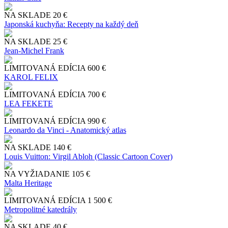
NA SKLADE
20 €
Japonská kuchyňa: Recepty na každý deň
NA SKLADE
25 €
Jean-Michel Frank
LIMITOVANÁ EDÍCIA
600 €
KAROL FELIX
LIMITOVANÁ EDÍCIA
700 €
LEA FEKETE
LIMITOVANÁ EDÍCIA
990 €
Leonardo da Vinci - Anatomický atlas
NA SKLADE
140 €
Louis Vuitton: Virgil Abloh (Classic Cartoon Cover)
NA VYŽIADANIE
105 €
Malta Heritage
LIMITOVANÁ EDÍCIA
1 500 €
Metropolitné katedrály
NA SKLADE
40 €