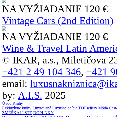
NA VYŽIADANIE
120 €
Vintage Cars (2nd Edition)
NA VYŽIADANIE
120 €
Wine & Travel Latin Ameri
© IKAR, a.s., Miletičova 23
+421 2 49 104 346
,
+421 9
email:
luxusnakniznica@ika
by:
A.I.S.
2025
Úvod
Knihy
Exkluzívne knihy
Limitované
Luxusné edície
TOPsellery
Móda
Cest
ZMEŠKALI STE
DOPLNKY