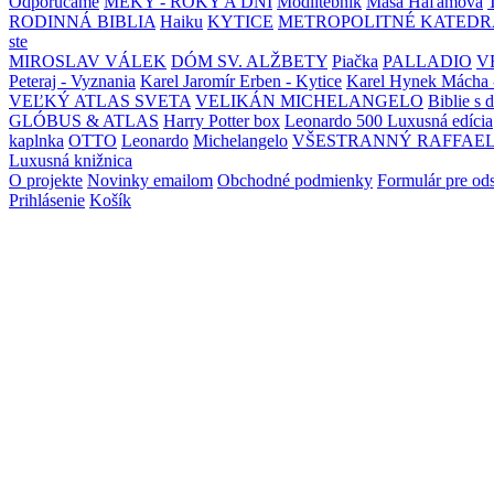
Odporúčame
MEKY - ROKY A DNI
Modlitebník
Maša Haľamová
RODINNÁ BIBLIA
Haiku
KYTICE
METROPOLITNÉ KATEDR
ste
MIROSLAV VÁLEK
DÓM SV. ALŽBETY
Piačka
PALLADIO
V
Peteraj - Vyznania
Karel Jaromír Erben - Kytice
Karel Hynek Mácha 
VEĽKÝ ATLAS SVETA
VELIKÁN MICHELANGELO
Biblie s 
GLÓBUS & ATLAS
Harry Potter box
Leonardo 500 Luxusná edícia
kaplnka
OTTO
Leonardo
Michelangelo
VŠESTRANNÝ RAFFAE
Luxusná knižnica
O projekte
Novinky emailom
Obchodné podmienky
Formulár pre od
Prihlásenie
Košík