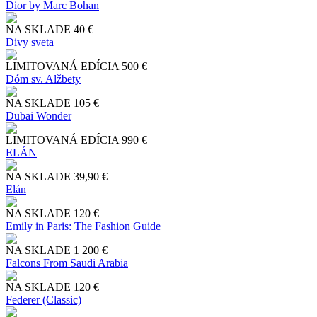
Dior by Marc Bohan
NA SKLADE
40 €
Divy sveta
LIMITOVANÁ EDÍCIA
500 €
Dóm sv. Alžbety
NA SKLADE
105 €
Dubai Wonder
LIMITOVANÁ EDÍCIA
990 €
ELÁN
NA SKLADE
39,90 €
Elán
NA SKLADE
120 €
Emily in Paris: The Fashion Guide
NA SKLADE
1 200 €
Falcons From Saudi Arabia
NA SKLADE
120 €
Federer (Classic)