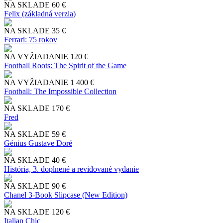
NA SKLADE
60 €
Felix (základná verzia)
NA SKLADE
35 €
Ferrari: 75 rokov
NA VYŽIADANIE
120 €
Football Roots: The Spirit of the Game
NA VYŽIADANIE
1 400 €
Football: The Impossible Collection
NA SKLADE
170 €
Fred
NA SKLADE
59 €
Génius Gustave Doré
NA SKLADE
40 €
História, 3. doplnené a revidované vydanie
NA SKLADE
90 €
Chanel 3-Book Slipcase (New Edition)
NA SKLADE
120 €
Italian Chic