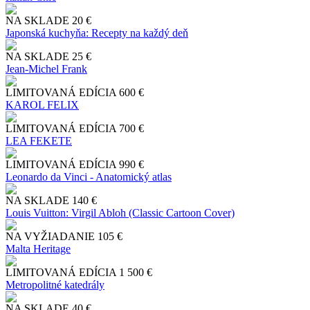
NA SKLADE
20 €
Japonská kuchyňa: Recepty na každý deň
NA SKLADE
25 €
Jean-Michel Frank
LIMITOVANÁ EDÍCIA
600 €
KAROL FELIX
LIMITOVANÁ EDÍCIA
700 €
LEA FEKETE
LIMITOVANÁ EDÍCIA
990 €
Leonardo da Vinci - Anatomický atlas
NA SKLADE
140 €
Louis Vuitton: Virgil Abloh (Classic Cartoon Cover)
NA VYŽIADANIE
105 €
Malta Heritage
LIMITOVANÁ EDÍCIA
1 500 €
Metropolitné katedrály
NA SKLADE
40 €