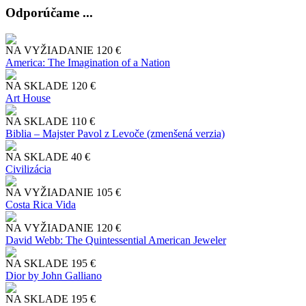
Odporúčame ...
NA VYŽIADANIE
120 €
America: The Imagination of a Nation
NA SKLADE
120 €
Art House
NA SKLADE
110 €
Biblia – Majster Pavol z Levoče (zmenšená verzia)
NA SKLADE
40 €
Civilizácia
NA VYŽIADANIE
105 €
Costa Rica Vida
NA VYŽIADANIE
120 €
David Webb: The Quintessential American Jeweler
NA SKLADE
195 €
Dior by John Galliano
NA SKLADE
195 €