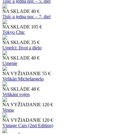
Tisíc a jedna noc – 5. diel
NA SKLADE
40 €
Tisíc a jedna noc – 7. diel
NA SKLADE
105 €
Tokyo Chic
NA SKLADE
35 €
Umelci: život a dielo
NA SKLADE
40 €
Umenie
NA VYŽIADANIE
55 €
Velikán Michelangelo
NA SKLADE
48 €
Velikáni vojen
NA VYŽIADANIE
120 €
Vespa
NA VYŽIADANIE
120 €
Vintage Cars (2nd Edition)