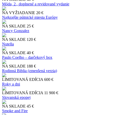
Móda, 2., doplnené a revidované vydanie
NA VYŽIADANIE
20 €
Najkrajšie pútnické miesta Európy
NA SKLADE
25 €
Nancy Gonzalez
NA SKLADE
120 €
Nutella
NA SKLADE
40 €
Paulo Coelho – darčekový box
NA SKLADE
188 €
Rodinná Biblia (zmenšená verzia)
LIMITOVANÁ EDÍCIA
600 €
Roky a dni
LIMITOVANÁ EDÍCIA
11 900 €
Slo​vanská epopej
NA SKLADE
45 €
Smoke and Fire