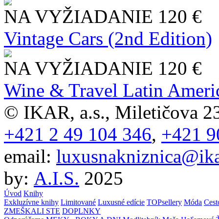
NA VYŽIADANIE
120 €
Vintage Cars (2nd Edition)
NA VYŽIADANIE
120 €
Wine & Travel Latin Ameri
© IKAR, a.s., Miletičova 23
+421 2 49 104 346
,
+421 9
email:
luxusnakniznica@ika
by:
A.I.S.
2025
Úvod
Knihy
Exkluzívne knihy
Limitované
Luxusné edície
TOPsellery
Móda
Cest
ZMEŠKALI STE
DOPLNKY