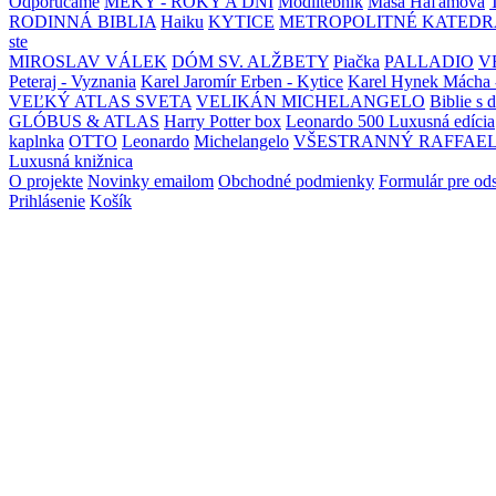
Odporúčame
MEKY - ROKY A DNI
Modlitebník
Maša Haľamová
RODINNÁ BIBLIA
Haiku
KYTICE
METROPOLITNÉ KATEDR
ste
MIROSLAV VÁLEK
DÓM SV. ALŽBETY
Piačka
PALLADIO
V
Peteraj - Vyznania
Karel Jaromír Erben - Kytice
Karel Hynek Mácha 
VEĽKÝ ATLAS SVETA
VELIKÁN MICHELANGELO
Biblie s 
GLÓBUS & ATLAS
Harry Potter box
Leonardo 500 Luxusná edícia
kaplnka
OTTO
Leonardo
Michelangelo
VŠESTRANNÝ RAFFAE
Luxusná knižnica
O projekte
Novinky emailom
Obchodné podmienky
Formulár pre od
Prihlásenie
Košík