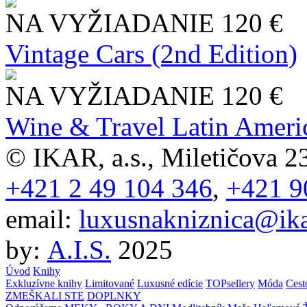
NA VYŽIADANIE
120 €
Vintage Cars (2nd Edition)
NA VYŽIADANIE
120 €
Wine & Travel Latin Ameri
© IKAR, a.s., Miletičova 23
+421 2 49 104 346
,
+421 9
email:
luxusnakniznica@ika
by:
A.I.S.
2025
Úvod
Knihy
Exkluzívne knihy
Limitované
Luxusné edície
TOPsellery
Móda
Cest
ZMEŠKALI STE
DOPLNKY