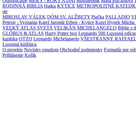
Odporúčame
MEKY - ROKY A DNI
Modlitebník
Maša Haľamová
RODINNÁ BIBLIA
Haiku
KYTICE
METROPOLITNÉ KATEDR
ste
MIROSLAV VÁLEK
DÓM SV. ALŽBETY
Piačka
PALLADIO
V
Peteraj - Vyznania
Karel Jaromír Erben - Kytice
Karel Hynek Mácha 
VEĽKÝ ATLAS SVETA
VELIKÁN MICHELANGELO
Biblie s 
GLÓBUS & ATLAS
Harry Potter box
Leonardo 500 Luxusná edícia
kaplnka
OTTO
Leonardo
Michelangelo
VŠESTRANNÝ RAFFAE
Luxusná knižnica
O projekte
Novinky emailom
Obchodné podmienky
Formulár pre od
Prihlásenie
Košík