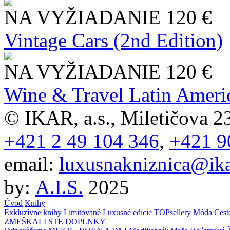
NA VYŽIADANIE
120 €
Vintage Cars (2nd Edition)
NA VYŽIADANIE
120 €
Wine & Travel Latin Ameri
© IKAR, a.s., Miletičova 23
+421 2 49 104 346
,
+421 9
email:
luxusnakniznica@ika
by:
A.I.S.
2025
Úvod
Knihy
Exkluzívne knihy
Limitované
Luxusné edície
TOPsellery
Móda
Cest
ZMEŠKALI STE
DOPLNKY