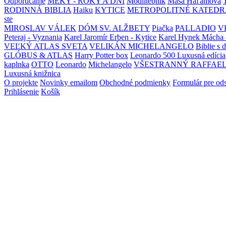
Odporúčame
MEKY - ROKY A DNI
Modlitebník
Maša Haľamová
RODINNÁ BIBLIA
Haiku
KYTICE
METROPOLITNÉ KATEDR
ste
MIROSLAV VÁLEK
DÓM SV. ALŽBETY
Piačka
PALLADIO
V
Peteraj - Vyznania
Karel Jaromír Erben - Kytice
Karel Hynek Mácha 
VEĽKÝ ATLAS SVETA
VELIKÁN MICHELANGELO
Biblie s 
GLÓBUS & ATLAS
Harry Potter box
Leonardo 500 Luxusná edícia
kaplnka
OTTO
Leonardo
Michelangelo
VŠESTRANNÝ RAFFAE
Luxusná knižnica
O projekte
Novinky emailom
Obchodné podmienky
Formulár pre od
Prihlásenie
Košík