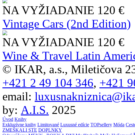
NA VYŽIADANIE
120 €
Vintage Cars (2nd Edition)
NA VYŽIADANIE
120 €
Wine & Travel Latin Ameri
© IKAR, a.s., Miletičova 23
+421 2 49 104 346
,
+421 9
email:
luxusnakniznica@ika
by:
A.I.S.
2025
Úvod
Knihy
Exkluzívne knihy
Limitované
Luxusné edície
TOPsellery
Móda
Cest
ZMEŠKALI STE
DOPLNKY