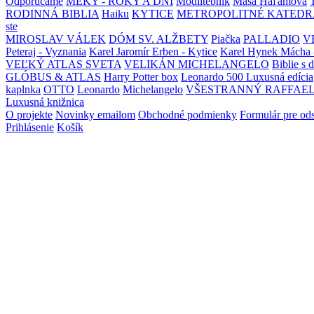
Odporúčame
MEKY - ROKY A DNI
Modlitebník
Maša Haľamová
RODINNÁ BIBLIA
Haiku
KYTICE
METROPOLITNÉ KATEDR
ste
MIROSLAV VÁLEK
DÓM SV. ALŽBETY
Piačka
PALLADIO
V
Peteraj - Vyznania
Karel Jaromír Erben - Kytice
Karel Hynek Mácha 
VEĽKÝ ATLAS SVETA
VELIKÁN MICHELANGELO
Biblie s 
GLÓBUS & ATLAS
Harry Potter box
Leonardo 500 Luxusná edícia
kaplnka
OTTO
Leonardo
Michelangelo
VŠESTRANNÝ RAFFAE
Luxusná knižnica
O projekte
Novinky emailom
Obchodné podmienky
Formulár pre od
Prihlásenie
Košík