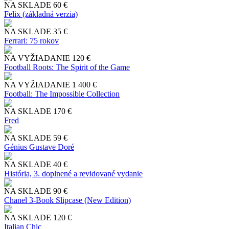
NA SKLADE
60 €
Felix (základná verzia)
NA SKLADE
35 €
Ferrari: 75 rokov
NA VYŽIADANIE
120 €
Football Roots: The Spirit of the Game
NA VYŽIADANIE
1 400 €
Football: The Impossible Collection
NA SKLADE
170 €
Fred
NA SKLADE
59 €
Génius Gustave Doré
NA SKLADE
40 €
História, 3. doplnené a revidované vydanie
NA SKLADE
90 €
Chanel 3-Book Slipcase (New Edition)
NA SKLADE
120 €
Italian Chic