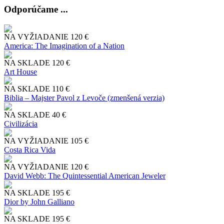
Odporúčame ...
NA VYŽIADANIE
120 €
America: The Imagination of a Nation
NA SKLADE
120 €
Art House
NA SKLADE
110 €
Biblia – Majster Pavol z Levoče (zmenšená verzia)
NA SKLADE
40 €
Civilizácia
NA VYŽIADANIE
105 €
Costa Rica Vida
NA VYŽIADANIE
120 €
David Webb: The Quintessential American Jeweler
NA SKLADE
195 €
Dior by John Galliano
NA SKLADE
195 €