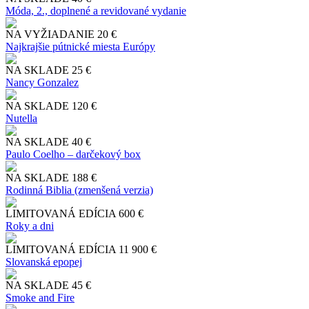
Móda, 2., doplnené a revidované vydanie
NA VYŽIADANIE
20 €
Najkrajšie pútnické miesta Európy
NA SKLADE
25 €
Nancy Gonzalez
NA SKLADE
120 €
Nutella
NA SKLADE
40 €
Paulo Coelho – darčekový box
NA SKLADE
188 €
Rodinná Biblia (zmenšená verzia)
LIMITOVANÁ EDÍCIA
600 €
Roky a dni
LIMITOVANÁ EDÍCIA
11 900 €
Slo​vanská epopej
NA SKLADE
45 €
Smoke and Fire