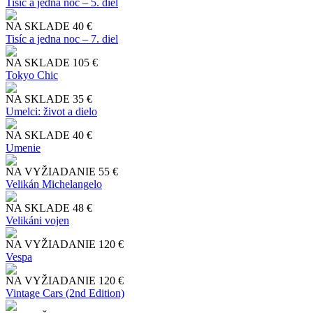
Tisíc a jedna noc – 5. diel
NA SKLADE
40 €
Tisíc a jedna noc – 7. diel
NA SKLADE
105 €
Tokyo Chic
NA SKLADE
35 €
Umelci: život a dielo
NA SKLADE
40 €
Umenie
NA VYŽIADANIE
55 €
Velikán Michelangelo
NA SKLADE
48 €
Velikáni vojen
NA VYŽIADANIE
120 €
Vespa
NA VYŽIADANIE
120 €
Vintage Cars (2nd Edition)