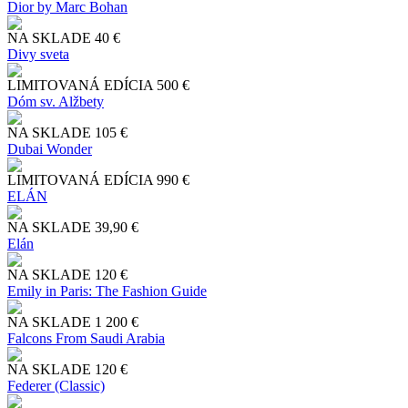
Dior by Marc Bohan
NA SKLADE
40 €
Divy sveta
LIMITOVANÁ EDÍCIA
500 €
Dóm sv. Alžbety
NA SKLADE
105 €
Dubai Wonder
LIMITOVANÁ EDÍCIA
990 €
ELÁN
NA SKLADE
39,90 €
Elán
NA SKLADE
120 €
Emily in Paris: The Fashion Guide
NA SKLADE
1 200 €
Falcons From Saudi Arabia
NA SKLADE
120 €
Federer (Classic)