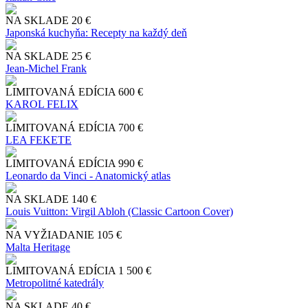
NA SKLADE
20 €
Japonská kuchyňa: Recepty na každý deň
NA SKLADE
25 €
Jean-Michel Frank
LIMITOVANÁ EDÍCIA
600 €
KAROL FELIX
LIMITOVANÁ EDÍCIA
700 €
LEA FEKETE
LIMITOVANÁ EDÍCIA
990 €
Leonardo da Vinci - Anatomický atlas
NA SKLADE
140 €
Louis Vuitton: Virgil Abloh (Classic Cartoon Cover)
NA VYŽIADANIE
105 €
Malta Heritage
LIMITOVANÁ EDÍCIA
1 500 €
Metropolitné katedrály
NA SKLADE
40 €