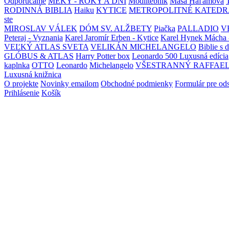
Odporúčame
MEKY - ROKY A DNI
Modlitebník
Maša Haľamová
RODINNÁ BIBLIA
Haiku
KYTICE
METROPOLITNÉ KATEDR
ste
MIROSLAV VÁLEK
DÓM SV. ALŽBETY
Piačka
PALLADIO
V
Peteraj - Vyznania
Karel Jaromír Erben - Kytice
Karel Hynek Mácha 
VEĽKÝ ATLAS SVETA
VELIKÁN MICHELANGELO
Biblie s 
GLÓBUS & ATLAS
Harry Potter box
Leonardo 500 Luxusná edícia
kaplnka
OTTO
Leonardo
Michelangelo
VŠESTRANNÝ RAFFAE
Luxusná knižnica
O projekte
Novinky emailom
Obchodné podmienky
Formulár pre od
Prihlásenie
Košík