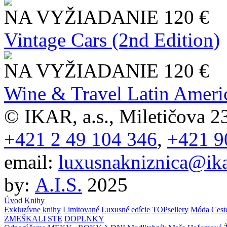
NA VYŽIADANIE
120 €
Vintage Cars (2nd Edition)
NA VYŽIADANIE
120 €
Wine & Travel Latin Ameri
© IKAR, a.s., Miletičova 23
+421 2 49 104 346
,
+421 9
email:
luxusnakniznica@ika
by:
A.I.S.
2025
Úvod
Knihy
Exkluzívne knihy
Limitované
Luxusné edície
TOPsellery
Móda
Cest
ZMEŠKALI STE
DOPLNKY