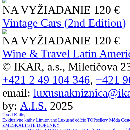
NA VYŽIADANIE
120 €
Vintage Cars (2nd Edition)
NA VYŽIADANIE
120 €
Wine & Travel Latin Ameri
© IKAR, a.s., Miletičova 23
+421 2 49 104 346
,
+421 9
email:
luxusnakniznica@ika
by:
A.I.S.
2025
Úvod
Knihy
Exkluzívne knihy
Limitované
Luxusné edície
TOPsellery
Móda
Cest
ZMEŠKALI STE
DOPLNKY