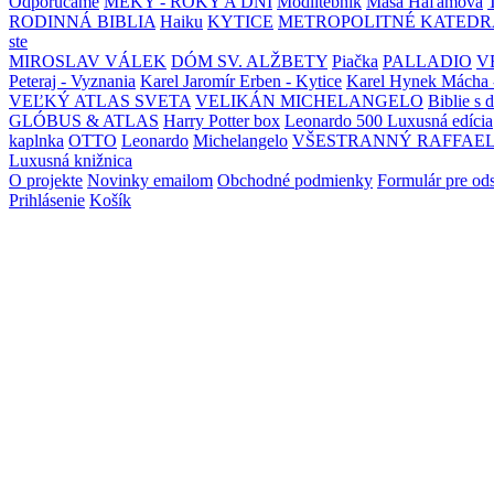
Odporúčame
MEKY - ROKY A DNI
Modlitebník
Maša Haľamová
RODINNÁ BIBLIA
Haiku
KYTICE
METROPOLITNÉ KATEDR
ste
MIROSLAV VÁLEK
DÓM SV. ALŽBETY
Piačka
PALLADIO
V
Peteraj - Vyznania
Karel Jaromír Erben - Kytice
Karel Hynek Mácha 
VEĽKÝ ATLAS SVETA
VELIKÁN MICHELANGELO
Biblie s 
GLÓBUS & ATLAS
Harry Potter box
Leonardo 500 Luxusná edícia
kaplnka
OTTO
Leonardo
Michelangelo
VŠESTRANNÝ RAFFAE
Luxusná knižnica
O projekte
Novinky emailom
Obchodné podmienky
Formulár pre od
Prihlásenie
Košík