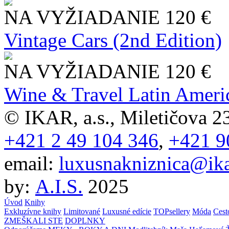
NA VYŽIADANIE
120 €
Vintage Cars (2nd Edition)
NA VYŽIADANIE
120 €
Wine & Travel Latin Ameri
© IKAR, a.s., Miletičova 23
+421 2 49 104 346
,
+421 9
email:
luxusnakniznica@ika
by:
A.I.S.
2025
Úvod
Knihy
Exkluzívne knihy
Limitované
Luxusné edície
TOPsellery
Móda
Cest
ZMEŠKALI STE
DOPLNKY