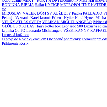
Odporúčame
MEKY - ROKY A DNI
Modlitebník
Maša Haľamová
RODINNÁ BIBLIA
Haiku
KYTICE
METROPOLITNÉ KATEDR
ste
MIROSLAV VÁLEK
DÓM SV. ALŽBETY
Piačka
PALLADIO
V
Peteraj - Vyznania
Karel Jaromír Erben - Kytice
Karel Hynek Mácha 
VEĽKÝ ATLAS SVETA
VELIKÁN MICHELANGELO
Biblie s 
GLÓBUS & ATLAS
Harry Potter box
Leonardo 500 Luxusná edícia
kaplnka
OTTO
Leonardo
Michelangelo
VŠESTRANNÝ RAFFAE
Luxusná knižnica
O projekte
Novinky emailom
Obchodné podmienky
Formulár pre od
Prihlásenie
Košík