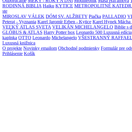
Odporúčame
MEKY - ROKY A DNI
Modlitebník
Maša Haľamová
RODINNÁ BIBLIA
Haiku
KYTICE
METROPOLITNÉ KATEDR
ste
MIROSLAV VÁLEK
DÓM SV. ALŽBETY
Piačka
PALLADIO
V
Peteraj - Vyznania
Karel Jaromír Erben - Kytice
Karel Hynek Mácha 
VEĽKÝ ATLAS SVETA
VELIKÁN MICHELANGELO
Biblie s 
GLÓBUS & ATLAS
Harry Potter box
Leonardo 500 Luxusná edícia
kaplnka
OTTO
Leonardo
Michelangelo
VŠESTRANNÝ RAFFAE
Luxusná knižnica
O projekte
Novinky emailom
Obchodné podmienky
Formulár pre od
Prihlásenie
Košík