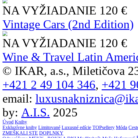
NA VYŽIADANIE
120 €
Vintage Cars (2nd Edition)
NA VYŽIADANIE
120 €
Wine & Travel Latin Ameri
© IKAR, a.s., Miletičova 23
+421 2 49 104 346
,
+421 9
email:
luxusnakniznica@ika
by:
A.I.S.
2025
Úvod
Knihy
Exkluzívne knihy
Limitované
Luxusné edície
TOPsellery
Móda
Cest
ZMEŠKALI STE
DOPLNKY