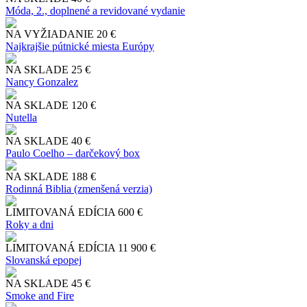
Móda, 2., doplnené a revidované vydanie
NA VYŽIADANIE
20 €
Najkrajšie pútnické miesta Európy
NA SKLADE
25 €
Nancy Gonzalez
NA SKLADE
120 €
Nutella
NA SKLADE
40 €
Paulo Coelho – darčekový box
NA SKLADE
188 €
Rodinná Biblia (zmenšená verzia)
LIMITOVANÁ EDÍCIA
600 €
Roky a dni
LIMITOVANÁ EDÍCIA
11 900 €
Slo​vanská epopej
NA SKLADE
45 €
Smoke and Fire