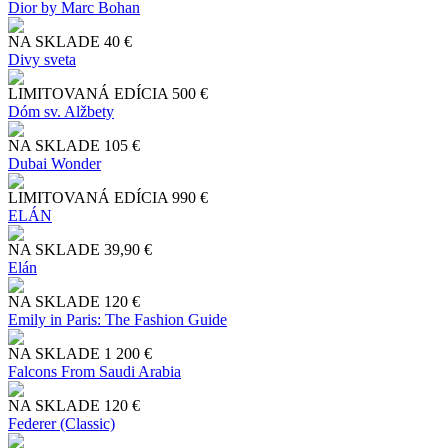
Dior by Marc Bohan
NA SKLADE
40 €
Divy sveta
LIMITOVANÁ EDÍCIA
500 €
Dóm sv. Alžbety
NA SKLADE
105 €
Dubai Wonder
LIMITOVANÁ EDÍCIA
990 €
ELÁN
NA SKLADE
39,90 €
Elán
NA SKLADE
120 €
Emily in Paris: The Fashion Guide
NA SKLADE
1 200 €
Falcons From Saudi Arabia
NA SKLADE
120 €
Federer (Classic)