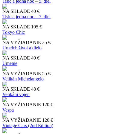
Tisíc a jedna noc – 5. diel
NA SKLADE
40 €
Tisíc a jedna noc – 7. diel
NA SKLADE
105 €
Tokyo Chic
NA VYŽIADANIE
35 €
Umelci: život a dielo
NA SKLADE
40 €
Umenie
NA VYŽIADANIE
55 €
Velikán Michelangelo
NA SKLADE
48 €
Velikáni vojen
NA VYŽIADANIE
120 €
Vespa
NA VYŽIADANIE
120 €
Vintage Cars (2nd Edition)