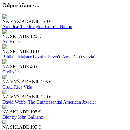
Odporúčame ...
NA VYŽIADANIE
120 €
America: The Imagination of a Nation
NA SKLADE
120 €
Art House
NA SKLADE
110 €
Biblia – Majster Pavol z Levoče (zmenšená verzia)
NA SKLADE
40 €
Civilizácia
NA VYŽIADANIE
105 €
Costa Rica Vida
NA VYŽIADANIE
120 €
David Webb: The Quintessential American Jeweler
NA SKLADE
195 €
Dior by John Galliano
NA SKLADE
195 €