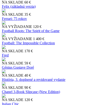
NA SKLADE
60 €
Felix (základná verzia)
NA SKLADE
35 €
Ferrari: 75 rokov
NA VYŽIADANIE
120 €
Football Roots: The Spirit of the Game
NA VYŽIADANIE
1 400 €
Football: The Impossible Collection
NA SKLADE
170 €
Fred
NA SKLADE
59 €
Génius Gustave Doré
NA SKLADE
40 €
História, 3. doplnené a revidované vydanie
NA SKLADE
90 €
Chanel 3-Book Slipcase (New Edition)
NA SKLADE
120 €
Italian Chic