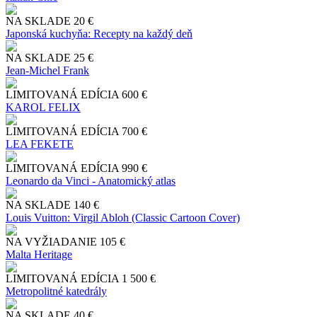
NA SKLADE
20 €
Japonská kuchyňa: Recepty na každý deň
NA SKLADE
25 €
Jean-Michel Frank
LIMITOVANÁ EDÍCIA
600 €
KAROL FELIX
LIMITOVANÁ EDÍCIA
700 €
LEA FEKETE
LIMITOVANÁ EDÍCIA
990 €
Leonardo da Vinci - Anatomický atlas
NA SKLADE
140 €
Louis Vuitton: Virgil Abloh (Classic Cartoon Cover)
NA VYŽIADANIE
105 €
Malta Heritage
LIMITOVANÁ EDÍCIA
1 500 €
Metropolitné katedrály
NA SKLADE
40 €