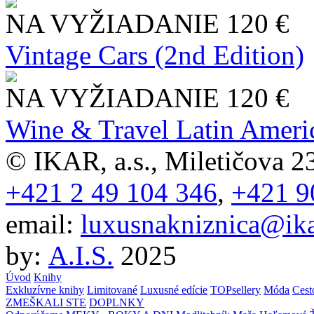
NA VYŽIADANIE
120 €
Vintage Cars (2nd Edition)
NA VYŽIADANIE
120 €
Wine & Travel Latin Ameri
© IKAR, a.s., Miletičova 23
+421 2 49 104 346
,
+421 9
email:
luxusnakniznica@ika
by:
A.I.S.
2025
Úvod
Knihy
Exkluzívne knihy
Limitované
Luxusné edície
TOPsellery
Móda
Cest
ZMEŠKALI STE
DOPLNKY