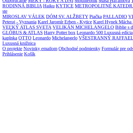
Odporúčame
MEKY - ROKY A DNI
Modlitebník
Maša Haľamová
RODINNÁ BIBLIA
Haiku
KYTICE
METROPOLITNÉ KATEDR
ste
MIROSLAV VÁLEK
DÓM SV. ALŽBETY
Piačka
PALLADIO
V
Peteraj - Vyznania
Karel Jaromír Erben - Kytice
Karel Hynek Mácha 
VEĽKÝ ATLAS SVETA
VELIKÁN MICHELANGELO
Biblie s 
GLÓBUS & ATLAS
Harry Potter box
Leonardo 500 Luxusná edícia
kaplnka
OTTO
Leonardo
Michelangelo
VŠESTRANNÝ RAFFAE
Luxusná knižnica
O projekte
Novinky emailom
Obchodné podmienky
Formulár pre od
Prihlásenie
Košík