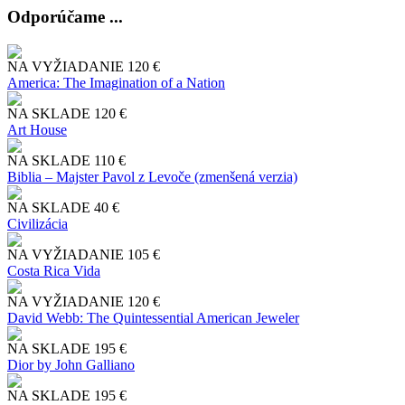
Odporúčame ...
NA VYŽIADANIE
120 €
America: The Imagination of a Nation
NA SKLADE
120 €
Art House
NA SKLADE
110 €
Biblia – Majster Pavol z Levoče (zmenšená verzia)
NA SKLADE
40 €
Civilizácia
NA VYŽIADANIE
105 €
Costa Rica Vida
NA VYŽIADANIE
120 €
David Webb: The Quintessential American Jeweler
NA SKLADE
195 €
Dior by John Galliano
NA SKLADE
195 €