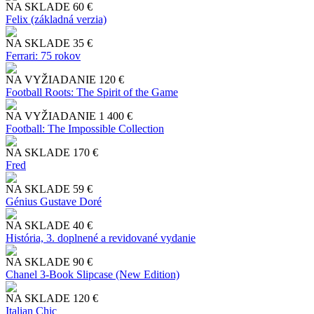
NA SKLADE
60 €
Felix (základná verzia)
NA SKLADE
35 €
Ferrari: 75 rokov
NA VYŽIADANIE
120 €
Football Roots: The Spirit of the Game
NA VYŽIADANIE
1 400 €
Football: The Impossible Collection
NA SKLADE
170 €
Fred
NA SKLADE
59 €
Génius Gustave Doré
NA SKLADE
40 €
História, 3. doplnené a revidované vydanie
NA SKLADE
90 €
Chanel 3-Book Slipcase (New Edition)
NA SKLADE
120 €
Italian Chic