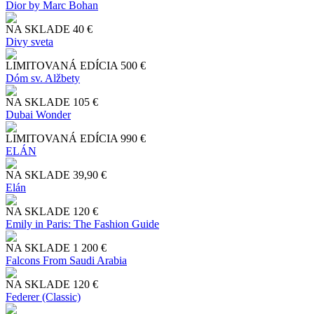
Dior by Marc Bohan
NA SKLADE
40 €
Divy sveta
LIMITOVANÁ EDÍCIA
500 €
Dóm sv. Alžbety
NA SKLADE
105 €
Dubai Wonder
LIMITOVANÁ EDÍCIA
990 €
ELÁN
NA SKLADE
39,90 €
Elán
NA SKLADE
120 €
Emily in Paris: The Fashion Guide
NA SKLADE
1 200 €
Falcons From Saudi Arabia
NA SKLADE
120 €
Federer (Classic)