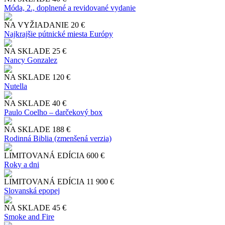
Móda, 2., doplnené a revidované vydanie
NA VYŽIADANIE
20 €
Najkrajšie pútnické miesta Európy
NA SKLADE
25 €
Nancy Gonzalez
NA SKLADE
120 €
Nutella
NA SKLADE
40 €
Paulo Coelho – darčekový box
NA SKLADE
188 €
Rodinná Biblia (zmenšená verzia)
LIMITOVANÁ EDÍCIA
600 €
Roky a dni
LIMITOVANÁ EDÍCIA
11 900 €
Slo​vanská epopej
NA SKLADE
45 €
Smoke and Fire