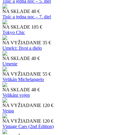
Tisíc a jedna noc – 5. diel
NA SKLADE
40 €
Tisíc a jedna noc – 7. diel
NA SKLADE
105 €
Tokyo Chic
NA VYŽIADANIE
35 €
Umelci: život a dielo
NA SKLADE
40 €
Umenie
NA VYŽIADANIE
55 €
Velikán Michelangelo
NA SKLADE
48 €
Velikáni vojen
NA VYŽIADANIE
120 €
Vespa
NA VYŽIADANIE
120 €
Vintage Cars (2nd Edition)