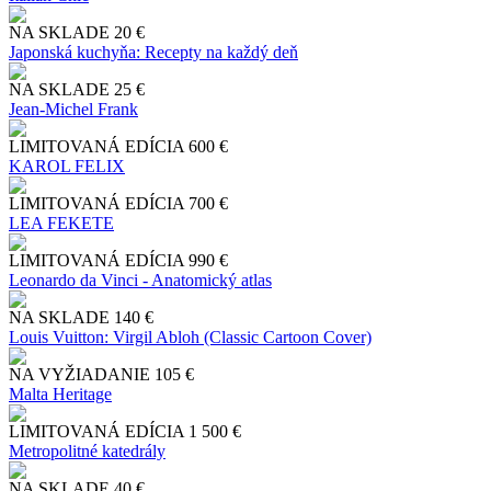
NA SKLADE
20 €
Japonská kuchyňa: Recepty na každý deň
NA SKLADE
25 €
Jean-Michel Frank
LIMITOVANÁ EDÍCIA
600 €
KAROL FELIX
LIMITOVANÁ EDÍCIA
700 €
LEA FEKETE
LIMITOVANÁ EDÍCIA
990 €
Leonardo da Vinci - Anatomický atlas
NA SKLADE
140 €
Louis Vuitton: Virgil Abloh (Classic Cartoon Cover)
NA VYŽIADANIE
105 €
Malta Heritage
LIMITOVANÁ EDÍCIA
1 500 €
Metropolitné katedrály
NA SKLADE
40 €