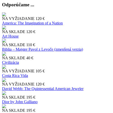
Odporúčame ...
NA VYŽIADANIE
120 €
America: The Imagination of a Nation
NA SKLADE
120 €
Art House
NA SKLADE
110 €
Biblia – Majster Pavol z Levoče (zmenšená verzia)
NA SKLADE
40 €
Civilizácia
NA VYŽIADANIE
105 €
Costa Rica Vida
NA VYŽIADANIE
120 €
David Webb: The Quintessential American Jeweler
NA SKLADE
195 €
Dior by John Galliano
NA SKLADE
195 €