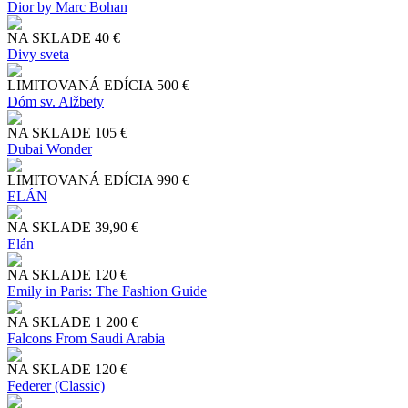
Dior by Marc Bohan
NA SKLADE
40 €
Divy sveta
LIMITOVANÁ EDÍCIA
500 €
Dóm sv. Alžbety
NA SKLADE
105 €
Dubai Wonder
LIMITOVANÁ EDÍCIA
990 €
ELÁN
NA SKLADE
39,90 €
Elán
NA SKLADE
120 €
Emily in Paris: The Fashion Guide
NA SKLADE
1 200 €
Falcons From Saudi Arabia
NA SKLADE
120 €
Federer (Classic)