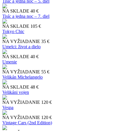
Tisíc a jedna noc – 5. diel
NA SKLADE
40 €
Tisíc a jedna noc – 7. diel
NA SKLADE
105 €
Tokyo Chic
NA VYŽIADANIE
35 €
Umelci: život a dielo
NA SKLADE
40 €
Umenie
NA VYŽIADANIE
55 €
Velikán Michelangelo
NA SKLADE
48 €
Velikáni vojen
NA VYŽIADANIE
120 €
Vespa
NA VYŽIADANIE
120 €
Vintage Cars (2nd Edition)