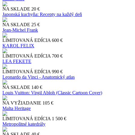
NA SKLADE
20 €
Japonská kuchyňa: Recepty na každý deň
NA SKLADE
25 €
Jean-Michel Frank
LIMITOVANÁ EDÍCIA
600 €
KAROL FELIX
LIMITOVANÁ EDÍCIA
700 €
LEA FEKETE
LIMITOVANÁ EDÍCIA
990 €
Leonardo da Vinci - Anatomický atlas
NA SKLADE
140 €
Louis Vuitton: Virgil Abloh (Classic Cartoon Cover)
NA VYŽIADANIE
105 €
Malta Heritage
LIMITOVANÁ EDÍCIA
1 500 €
Metropolitné katedrály
NA SKLADE
40 €