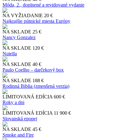
Móda, 2., doplnené a revidované vydanie
NA VYŽIADANIE
20 €
Najkrajšie pútnické miesta Európy
NA SKLADE
25 €
Nancy Gonzalez
NA SKLADE
120 €
Nutella
NA SKLADE
40 €
Paulo Coelho – darčekový box
NA SKLADE
188 €
Rodinná Biblia (zmenšená verzia)
LIMITOVANÁ EDÍCIA
600 €
Roky a dni
LIMITOVANÁ EDÍCIA
11 900 €
Slo​vanská epopej
NA SKLADE
45 €
Smoke and Fire