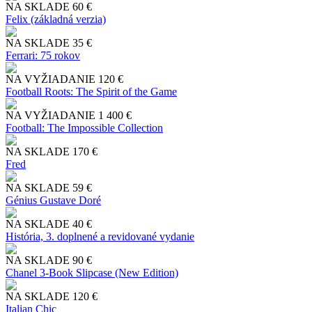
NA SKLADE
60 €
Felix (základná verzia)
NA SKLADE
35 €
Ferrari: 75 rokov
NA VYŽIADANIE
120 €
Football Roots: The Spirit of the Game
NA VYŽIADANIE
1 400 €
Football: The Impossible Collection
NA SKLADE
170 €
Fred
NA SKLADE
59 €
Génius Gustave Doré
NA SKLADE
40 €
História, 3. doplnené a revidované vydanie
NA SKLADE
90 €
Chanel 3-Book Slipcase (New Edition)
NA SKLADE
120 €
Italian Chic