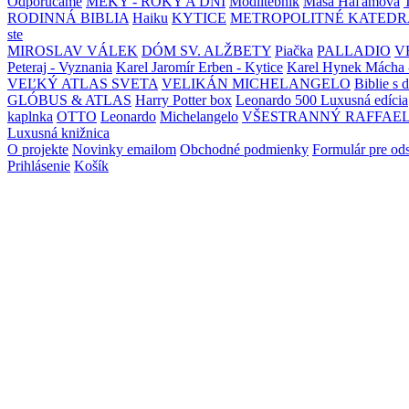
Odporúčame
MEKY - ROKY A DNI
Modlitebník
Maša Haľamová
RODINNÁ BIBLIA
Haiku
KYTICE
METROPOLITNÉ KATEDR
ste
MIROSLAV VÁLEK
DÓM SV. ALŽBETY
Piačka
PALLADIO
V
Peteraj - Vyznania
Karel Jaromír Erben - Kytice
Karel Hynek Mácha 
VEĽKÝ ATLAS SVETA
VELIKÁN MICHELANGELO
Biblie s 
GLÓBUS & ATLAS
Harry Potter box
Leonardo 500 Luxusná edícia
kaplnka
OTTO
Leonardo
Michelangelo
VŠESTRANNÝ RAFFAE
Luxusná knižnica
O projekte
Novinky emailom
Obchodné podmienky
Formulár pre od
Prihlásenie
Košík