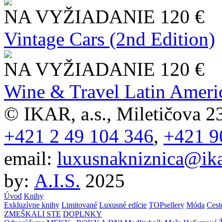
NA VYŽIADANIE
120 €
Vintage Cars (2nd Edition)
NA VYŽIADANIE
120 €
Wine & Travel Latin Ameri
© IKAR, a.s., Miletičova 23
+421 2 49 104 346
,
+421 9
email:
luxusnakniznica@ika
by:
A.I.S.
2025
Úvod
Knihy
Exkluzívne knihy
Limitované
Luxusné edície
TOPsellery
Móda
Cest
ZMEŠKALI STE
DOPLNKY