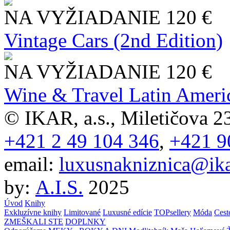
NA VYŽIADANIE
120 €
Vintage Cars (2nd Edition)
NA VYŽIADANIE
120 €
Wine & Travel Latin Ameri
© IKAR, a.s., Miletičova 23
+421 2 49 104 346
,
+421 9
email:
luxusnakniznica@ika
by:
A.I.S.
2025
Úvod
Knihy
Exkluzívne knihy
Limitované
Luxusné edície
TOPsellery
Móda
Cest
ZMEŠKALI STE
DOPLNKY