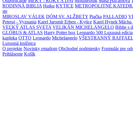
Odporúčame
MEKY - ROKY A DNI
Modlitebník
Maša Haľamová
RODINNÁ BIBLIA
Haiku
KYTICE
METROPOLITNÉ KATEDR
ste
MIROSLAV VÁLEK
DÓM SV. ALŽBETY
Piačka
PALLADIO
V
Peteraj - Vyznania
Karel Jaromír Erben - Kytice
Karel Hynek Mácha 
VEĽKÝ ATLAS SVETA
VELIKÁN MICHELANGELO
Biblie s 
GLÓBUS & ATLAS
Harry Potter box
Leonardo 500 Luxusná edícia
kaplnka
OTTO
Leonardo
Michelangelo
VŠESTRANNÝ RAFFAE
Luxusná knižnica
O projekte
Novinky emailom
Obchodné podmienky
Formulár pre od
Prihlásenie
Košík