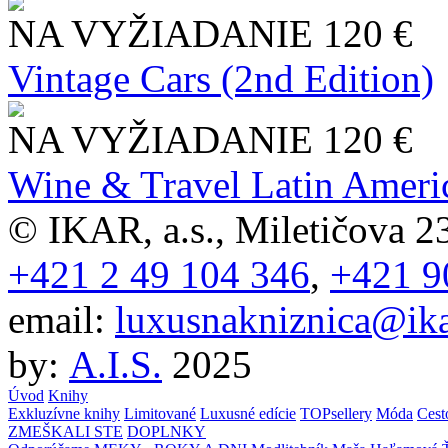
NA VYŽIADANIE
120 €
Vintage Cars (2nd Edition)
NA VYŽIADANIE
120 €
Wine & Travel Latin Ameri
© IKAR, a.s., Miletičova 23
+421 2 49 104 346
,
+421 9
email:
luxusnakniznica@ika
by:
A.I.S.
2025
Úvod
Knihy
Exkluzívne knihy
Limitované
Luxusné edície
TOPsellery
Móda
Cest
ZMEŠKALI STE
DOPLNKY