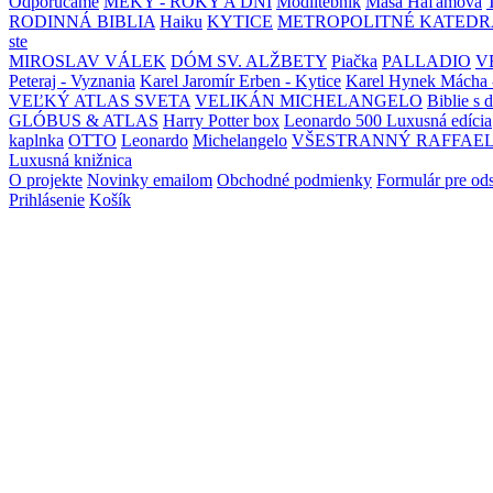
Odporúčame
MEKY - ROKY A DNI
Modlitebník
Maša Haľamová
RODINNÁ BIBLIA
Haiku
KYTICE
METROPOLITNÉ KATEDR
ste
MIROSLAV VÁLEK
DÓM SV. ALŽBETY
Piačka
PALLADIO
V
Peteraj - Vyznania
Karel Jaromír Erben - Kytice
Karel Hynek Mácha 
VEĽKÝ ATLAS SVETA
VELIKÁN MICHELANGELO
Biblie s 
GLÓBUS & ATLAS
Harry Potter box
Leonardo 500 Luxusná edícia
kaplnka
OTTO
Leonardo
Michelangelo
VŠESTRANNÝ RAFFAE
Luxusná knižnica
O projekte
Novinky emailom
Obchodné podmienky
Formulár pre od
Prihlásenie
Košík