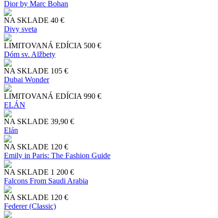
Dior by Marc Bohan
NA SKLADE
40 €
Divy sveta
LIMITOVANÁ EDÍCIA
500 €
Dóm sv. Alžbety
NA SKLADE
105 €
Dubai Wonder
LIMITOVANÁ EDÍCIA
990 €
ELÁN
NA SKLADE
39,90 €
Elán
NA SKLADE
120 €
Emily in Paris: The Fashion Guide
NA SKLADE
1 200 €
Falcons From Saudi Arabia
NA SKLADE
120 €
Federer (Classic)