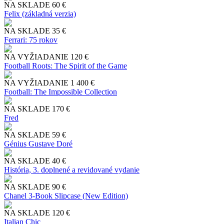
NA SKLADE
60 €
Felix (základná verzia)
NA SKLADE
35 €
Ferrari: 75 rokov
NA VYŽIADANIE
120 €
Football Roots: The Spirit of the Game
NA VYŽIADANIE
1 400 €
Football: The Impossible Collection
NA SKLADE
170 €
Fred
NA SKLADE
59 €
Génius Gustave Doré
NA SKLADE
40 €
História, 3. doplnené a revidované vydanie
NA SKLADE
90 €
Chanel 3-Book Slipcase (New Edition)
NA SKLADE
120 €
Italian Chic