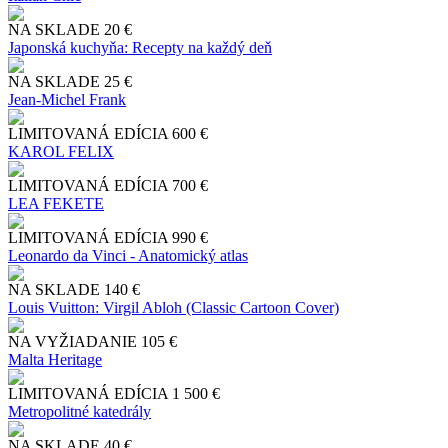
NA SKLADE
20 €
Japonská kuchyňa: Recepty na každý deň
NA SKLADE
25 €
Jean-Michel Frank
LIMITOVANÁ EDÍCIA
600 €
KAROL FELIX
LIMITOVANÁ EDÍCIA
700 €
LEA FEKETE
LIMITOVANÁ EDÍCIA
990 €
Leonardo da Vinci - Anatomický atlas
NA SKLADE
140 €
Louis Vuitton: Virgil Abloh (Classic Cartoon Cover)
NA VYŽIADANIE
105 €
Malta Heritage
LIMITOVANÁ EDÍCIA
1 500 €
Metropolitné katedrály
NA SKLADE
40 €