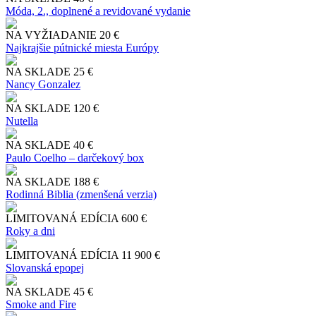
Móda, 2., doplnené a revidované vydanie
NA VYŽIADANIE
20 €
Najkrajšie pútnické miesta Európy
NA SKLADE
25 €
Nancy Gonzalez
NA SKLADE
120 €
Nutella
NA SKLADE
40 €
Paulo Coelho – darčekový box
NA SKLADE
188 €
Rodinná Biblia (zmenšená verzia)
LIMITOVANÁ EDÍCIA
600 €
Roky a dni
LIMITOVANÁ EDÍCIA
11 900 €
Slo​vanská epopej
NA SKLADE
45 €
Smoke and Fire