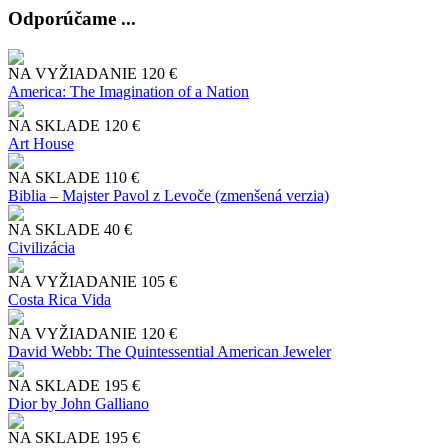
Odporúčame ...
NA VYŽIADANIE
120 €
America: The Imagination of a Nation
NA SKLADE
120 €
Art House
NA SKLADE
110 €
Biblia – Majster Pavol z Levoče (zmenšená verzia)
NA SKLADE
40 €
Civilizácia
NA VYŽIADANIE
105 €
Costa Rica Vida
NA VYŽIADANIE
120 €
David Webb: The Quintessential American Jeweler
NA SKLADE
195 €
Dior by John Galliano
NA SKLADE
195 €