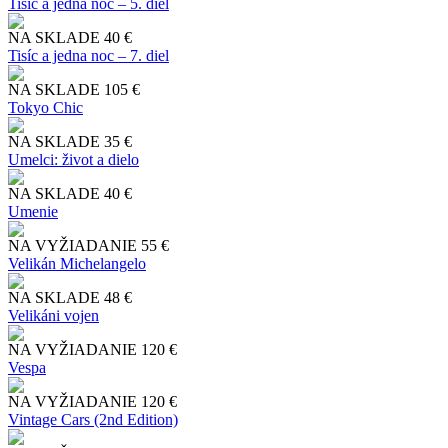
Tisíc a jedna noc – 5. diel
NA SKLADE
40 €
Tisíc a jedna noc – 7. diel
NA SKLADE
105 €
Tokyo Chic
NA SKLADE
35 €
Umelci: život a dielo
NA SKLADE
40 €
Umenie
NA VYŽIADANIE
55 €
Velikán Michelangelo
NA SKLADE
48 €
Velikáni vojen
NA VYŽIADANIE
120 €
Vespa
NA VYŽIADANIE
120 €
Vintage Cars (2nd Edition)