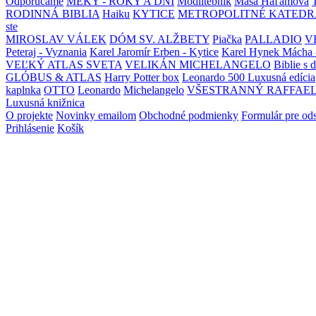
Odporúčame
MEKY - ROKY A DNI
Modlitebník
Maša Haľamová
RODINNÁ BIBLIA
Haiku
KYTICE
METROPOLITNÉ KATEDR
ste
MIROSLAV VÁLEK
DÓM SV. ALŽBETY
Piačka
PALLADIO
V
Peteraj - Vyznania
Karel Jaromír Erben - Kytice
Karel Hynek Mácha 
VEĽKÝ ATLAS SVETA
VELIKÁN MICHELANGELO
Biblie s 
GLÓBUS & ATLAS
Harry Potter box
Leonardo 500 Luxusná edícia
kaplnka
OTTO
Leonardo
Michelangelo
VŠESTRANNÝ RAFFAE
Luxusná knižnica
O projekte
Novinky emailom
Obchodné podmienky
Formulár pre od
Prihlásenie
Košík