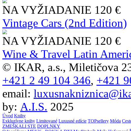
NA VYŽIADANIE
120 €
Vintage Cars (2nd Edition)
NA VYŽIADANIE
120 €
Wine & Travel Latin Ameri
© IKAR, a.s., Miletičova 23
+421 2 49 104 346
,
+421 9
email:
luxusnakniznica@ika
by:
A.I.S.
2025
Úvod
Knihy
Exkluzívne knihy
Limitované
Luxusné edície
TOPsellery
Móda
Cest
ZMEŠKALI STE
DOPLNKY