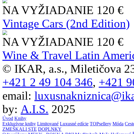
NA VYŽIADANIE
120 €
Vintage Cars (2nd Edition)
NA VYŽIADANIE
120 €
Wine & Travel Latin Ameri
© IKAR, a.s., Miletičova 23
+421 2 49 104 346
,
+421 9
email:
luxusnakniznica@ika
by:
A.I.S.
2025
Úvod
Knihy
Exkluzívne knihy
Limitované
Luxusné edície
TOPsellery
Móda
Cest
ZMEŠKALI STE
DOPLNKY