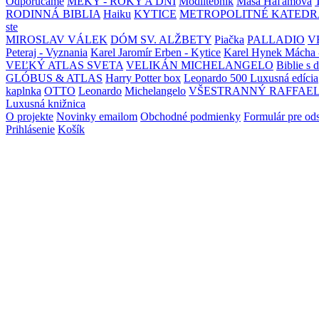
Odporúčame
MEKY - ROKY A DNI
Modlitebník
Maša Haľamová
RODINNÁ BIBLIA
Haiku
KYTICE
METROPOLITNÉ KATEDR
ste
MIROSLAV VÁLEK
DÓM SV. ALŽBETY
Piačka
PALLADIO
V
Peteraj - Vyznania
Karel Jaromír Erben - Kytice
Karel Hynek Mácha 
VEĽKÝ ATLAS SVETA
VELIKÁN MICHELANGELO
Biblie s 
GLÓBUS & ATLAS
Harry Potter box
Leonardo 500 Luxusná edícia
kaplnka
OTTO
Leonardo
Michelangelo
VŠESTRANNÝ RAFFAE
Luxusná knižnica
O projekte
Novinky emailom
Obchodné podmienky
Formulár pre od
Prihlásenie
Košík