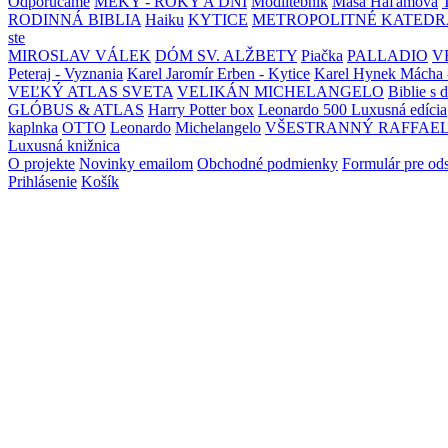
Odporúčame
MEKY - ROKY A DNI
Modlitebník
Maša Haľamová
RODINNÁ BIBLIA
Haiku
KYTICE
METROPOLITNÉ KATEDR
ste
MIROSLAV VÁLEK
DÓM SV. ALŽBETY
Piačka
PALLADIO
V
Peteraj - Vyznania
Karel Jaromír Erben - Kytice
Karel Hynek Mácha 
VEĽKÝ ATLAS SVETA
VELIKÁN MICHELANGELO
Biblie s 
GLÓBUS & ATLAS
Harry Potter box
Leonardo 500 Luxusná edícia
kaplnka
OTTO
Leonardo
Michelangelo
VŠESTRANNÝ RAFFAE
Luxusná knižnica
O projekte
Novinky emailom
Obchodné podmienky
Formulár pre od
Prihlásenie
Košík