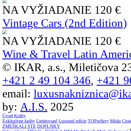
NA VYŽIADANIE
120 €
Vintage Cars (2nd Edition)
NA VYŽIADANIE
120 €
Wine & Travel Latin Ameri
© IKAR, a.s., Miletičova 23
+421 2 49 104 346
,
+421 9
email:
luxusnakniznica@ika
by:
A.I.S.
2025
Úvod
Knihy
Exkluzívne knihy
Limitované
Luxusné edície
TOPsellery
Móda
Cest
ZMEŠKALI STE
DOPLNKY