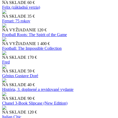
NA SKLADE
60 €
Felix (základná verzia)
NA SKLADE
35 €
Ferrari: 75 rokov
NA VYŽIADANIE
120 €
Football Roots: The Spirit of the Game
NA VYŽIADANIE
1 400 €
Football: The Impossible Collection
NA SKLADE
170 €
Fred
NA SKLADE
59 €
Génius Gustave Doré
NA SKLADE
40 €
História, 3. doplnené a revidované vydanie
NA SKLADE
90 €
Chanel 3-Book Slipcase (New Edition)
NA SKLADE
120 €
Italian Chic