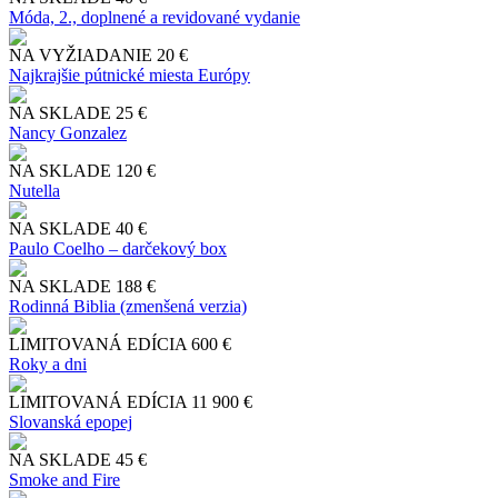
Móda, 2., doplnené a revidované vydanie
NA VYŽIADANIE
20 €
Najkrajšie pútnické miesta Európy
NA SKLADE
25 €
Nancy Gonzalez
NA SKLADE
120 €
Nutella
NA SKLADE
40 €
Paulo Coelho – darčekový box
NA SKLADE
188 €
Rodinná Biblia (zmenšená verzia)
LIMITOVANÁ EDÍCIA
600 €
Roky a dni
LIMITOVANÁ EDÍCIA
11 900 €
Slo​vanská epopej
NA SKLADE
45 €
Smoke and Fire