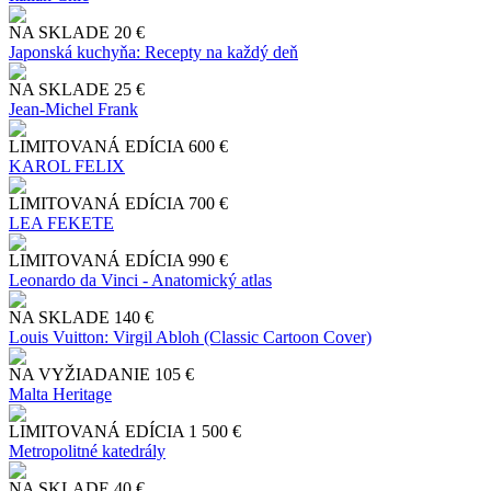
NA SKLADE
20 €
Japonská kuchyňa: Recepty na každý deň
NA SKLADE
25 €
Jean-Michel Frank
LIMITOVANÁ EDÍCIA
600 €
KAROL FELIX
LIMITOVANÁ EDÍCIA
700 €
LEA FEKETE
LIMITOVANÁ EDÍCIA
990 €
Leonardo da Vinci - Anatomický atlas
NA SKLADE
140 €
Louis Vuitton: Virgil Abloh (Classic Cartoon Cover)
NA VYŽIADANIE
105 €
Malta Heritage
LIMITOVANÁ EDÍCIA
1 500 €
Metropolitné katedrály
NA SKLADE
40 €