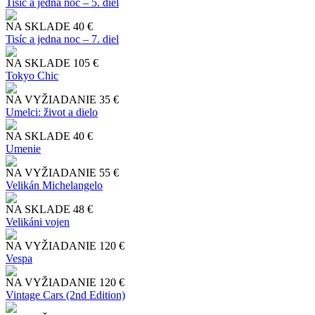
Tisíc a jedna noc – 5. diel
NA SKLADE
40 €
Tisíc a jedna noc – 7. diel
NA SKLADE
105 €
Tokyo Chic
NA VYŽIADANIE
35 €
Umelci: život a dielo
NA SKLADE
40 €
Umenie
NA VYŽIADANIE
55 €
Velikán Michelangelo
NA SKLADE
48 €
Velikáni vojen
NA VYŽIADANIE
120 €
Vespa
NA VYŽIADANIE
120 €
Vintage Cars (2nd Edition)