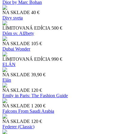
Dior by Marc Bohan
NA SKLADE
40 €
Divy sveta
LIMITOVANÁ EDÍCIA
500 €
Dóm sv. Alžbety
NA SKLADE
105 €
Dubai Wonder
LIMITOVANÁ EDÍCIA
990 €
ELÁN
NA SKLADE
39,90 €
Elán
NA SKLADE
120 €
Emily in Paris: The Fashion Guide
NA SKLADE
1 200 €
Falcons From Saudi Arabia
NA SKLADE
120 €
Federer (Classic)