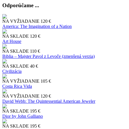
Odporúčame ...
NA VYŽIADANIE
120 €
America: The Imagination of a Nation
NA SKLADE
120 €
Art House
NA SKLADE
110 €
Biblia – Majster Pavol z Levoče (zmenšená verzia)
NA SKLADE
40 €
Civilizácia
NA VYŽIADANIE
105 €
Costa Rica Vida
NA VYŽIADANIE
120 €
David Webb: The Quintessential American Jeweler
NA SKLADE
195 €
Dior by John Galliano
NA SKLADE
195 €