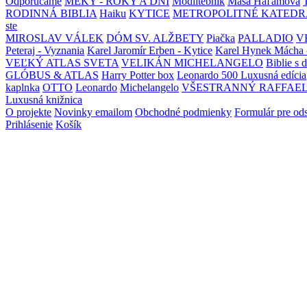
Odporúčame
MEKY - ROKY A DNI
Modlitebník
Maša Haľamová
RODINNÁ BIBLIA
Haiku
KYTICE
METROPOLITNÉ KATEDR
ste
MIROSLAV VÁLEK
DÓM SV. ALŽBETY
Piačka
PALLADIO
V
Peteraj - Vyznania
Karel Jaromír Erben - Kytice
Karel Hynek Mácha 
VEĽKÝ ATLAS SVETA
VELIKÁN MICHELANGELO
Biblie s 
GLÓBUS & ATLAS
Harry Potter box
Leonardo 500 Luxusná edícia
kaplnka
OTTO
Leonardo
Michelangelo
VŠESTRANNÝ RAFFAE
Luxusná knižnica
O projekte
Novinky emailom
Obchodné podmienky
Formulár pre od
Prihlásenie
Košík