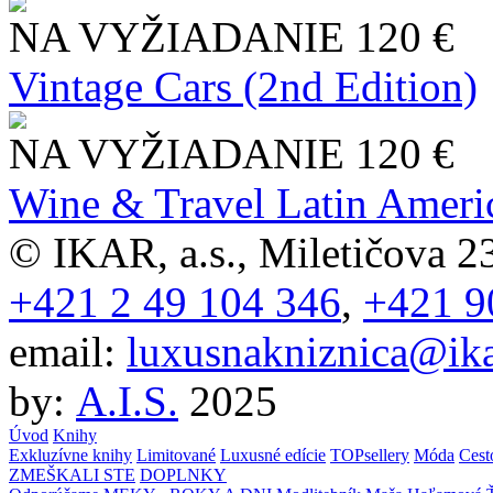
NA VYŽIADANIE
120 €
Vintage Cars (2nd Edition)
NA VYŽIADANIE
120 €
Wine & Travel Latin Ameri
© IKAR, a.s., Miletičova 23
+421 2 49 104 346
,
+421 9
email:
luxusnakniznica@ika
by:
A.I.S.
2025
Úvod
Knihy
Exkluzívne knihy
Limitované
Luxusné edície
TOPsellery
Móda
Cest
ZMEŠKALI STE
DOPLNKY