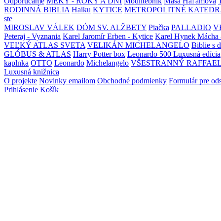
Odporúčame
MEKY - ROKY A DNI
Modlitebník
Maša Haľamová
RODINNÁ BIBLIA
Haiku
KYTICE
METROPOLITNÉ KATEDR
ste
MIROSLAV VÁLEK
DÓM SV. ALŽBETY
Piačka
PALLADIO
V
Peteraj - Vyznania
Karel Jaromír Erben - Kytice
Karel Hynek Mácha 
VEĽKÝ ATLAS SVETA
VELIKÁN MICHELANGELO
Biblie s 
GLÓBUS & ATLAS
Harry Potter box
Leonardo 500 Luxusná edícia
kaplnka
OTTO
Leonardo
Michelangelo
VŠESTRANNÝ RAFFAE
Luxusná knižnica
O projekte
Novinky emailom
Obchodné podmienky
Formulár pre od
Prihlásenie
Košík