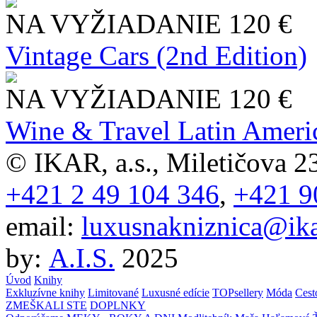
NA VYŽIADANIE
120 €
Vintage Cars (2nd Edition)
NA VYŽIADANIE
120 €
Wine & Travel Latin Ameri
© IKAR, a.s., Miletičova 23
+421 2 49 104 346
,
+421 9
email:
luxusnakniznica@ika
by:
A.I.S.
2025
Úvod
Knihy
Exkluzívne knihy
Limitované
Luxusné edície
TOPsellery
Móda
Cest
ZMEŠKALI STE
DOPLNKY