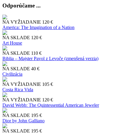
Odporúčame ...
NA VYŽIADANIE
120 €
America: The Imagination of a Nation
NA SKLADE
120 €
Art House
NA SKLADE
110 €
Biblia – Majster Pavol z Levoče (zmenšená verzia)
NA SKLADE
40 €
Civilizácia
NA VYŽIADANIE
105 €
Costa Rica Vida
NA VYŽIADANIE
120 €
David Webb: The Quintessential American Jeweler
NA SKLADE
195 €
Dior by John Galliano
NA SKLADE
195 €