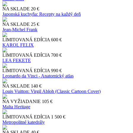
NA SKLADE
20 €
Japonská kuchyňa: Recepty na každý deň
NA SKLADE
25 €
Jean-Michel Frank
LIMITOVANÁ EDÍCIA
600 €
KAROL FELIX
LIMITOVANÁ EDÍCIA
700 €
LEA FEKETE
LIMITOVANÁ EDÍCIA
990 €
Leonardo da Vinci - Anatomický atlas
NA SKLADE
140 €
Louis Vuitton: Virgil Abloh (Classic Cartoon Cover)
NA VYŽIADANIE
105 €
Malta Heritage
LIMITOVANÁ EDÍCIA
1 500 €
Metropolitné katedrály
NA SKLADE
40 €