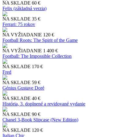
NA SKLADE
60 €
Felix (základná verzia)
NA SKLADE
35 €
Ferrari: 75 rokov
NA VYŽIADANIE
120 €
Football Roots: The Spirit of the Game
NA VYŽIADANIE
1 400 €
Football: The Impossible Collection
NA SKLADE
170 €
Fred
NA SKLADE
59 €
Génius Gustave Doré
NA SKLADE
40 €
História, 3. doplnené a revidované vydanie
NA SKLADE
90 €
Chanel 3-Book Slipcase (New Edition)
NA SKLADE
120 €
Italian Chic