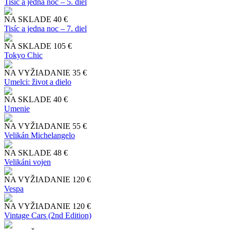
Tisíc a jedna noc – 5. diel
NA SKLADE
40 €
Tisíc a jedna noc – 7. diel
NA SKLADE
105 €
Tokyo Chic
NA VYŽIADANIE
35 €
Umelci: život a dielo
NA SKLADE
40 €
Umenie
NA VYŽIADANIE
55 €
Velikán Michelangelo
NA SKLADE
48 €
Velikáni vojen
NA VYŽIADANIE
120 €
Vespa
NA VYŽIADANIE
120 €
Vintage Cars (2nd Edition)