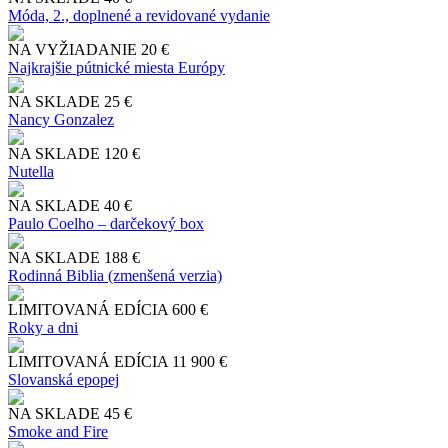
Móda, 2., doplnené a revidované vydanie
NA VYŽIADANIE
20 €
Najkrajšie pútnické miesta Európy
NA SKLADE
25 €
Nancy Gonzalez
NA SKLADE
120 €
Nutella
NA SKLADE
40 €
Paulo Coelho – darčekový box
NA SKLADE
188 €
Rodinná Biblia (zmenšená verzia)
LIMITOVANÁ EDÍCIA
600 €
Roky a dni
LIMITOVANÁ EDÍCIA
11 900 €
Slo​vanská epopej
NA SKLADE
45 €
Smoke and Fire