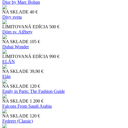
Dior by Marc Bohan
NA SKLADE
40 €
Divy sveta
LIMITOVANÁ EDÍCIA
500 €
Dóm sv. Alžbety
NA SKLADE
105 €
Dubai Wonder
LIMITOVANÁ EDÍCIA
990 €
ELÁN
NA SKLADE
39,90 €
Elán
NA SKLADE
120 €
Emily in Paris: The Fashion Guide
NA SKLADE
1 200 €
Falcons From Saudi Arabia
NA SKLADE
120 €
Federer (Classic)