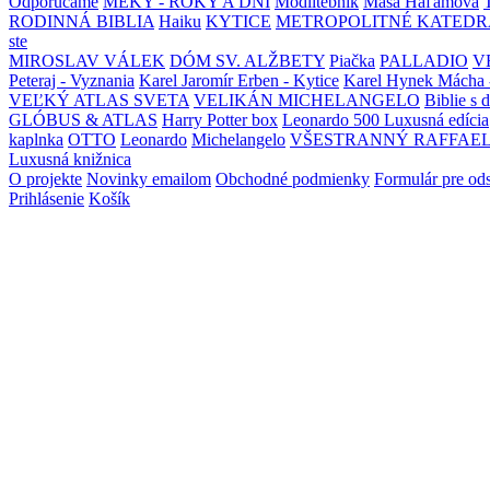
Odporúčame
MEKY - ROKY A DNI
Modlitebník
Maša Haľamová
RODINNÁ BIBLIA
Haiku
KYTICE
METROPOLITNÉ KATEDR
ste
MIROSLAV VÁLEK
DÓM SV. ALŽBETY
Piačka
PALLADIO
V
Peteraj - Vyznania
Karel Jaromír Erben - Kytice
Karel Hynek Mácha 
VEĽKÝ ATLAS SVETA
VELIKÁN MICHELANGELO
Biblie s 
GLÓBUS & ATLAS
Harry Potter box
Leonardo 500 Luxusná edícia
kaplnka
OTTO
Leonardo
Michelangelo
VŠESTRANNÝ RAFFAE
Luxusná knižnica
O projekte
Novinky emailom
Obchodné podmienky
Formulár pre od
Prihlásenie
Košík