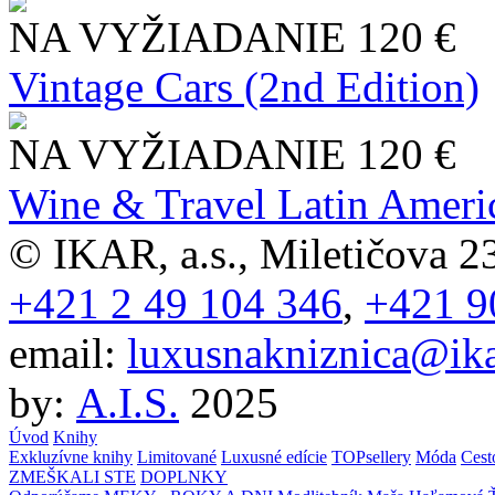
NA VYŽIADANIE
120 €
Vintage Cars (2nd Edition)
NA VYŽIADANIE
120 €
Wine & Travel Latin Ameri
© IKAR, a.s., Miletičova 23
+421 2 49 104 346
,
+421 9
email:
luxusnakniznica@ika
by:
A.I.S.
2025
Úvod
Knihy
Exkluzívne knihy
Limitované
Luxusné edície
TOPsellery
Móda
Cest
ZMEŠKALI STE
DOPLNKY