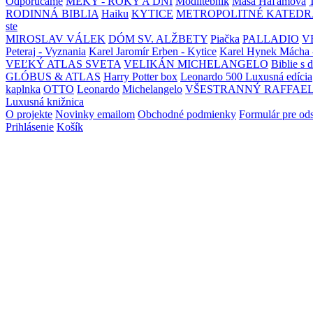
Odporúčame
MEKY - ROKY A DNI
Modlitebník
Maša Haľamová
RODINNÁ BIBLIA
Haiku
KYTICE
METROPOLITNÉ KATEDR
ste
MIROSLAV VÁLEK
DÓM SV. ALŽBETY
Piačka
PALLADIO
V
Peteraj - Vyznania
Karel Jaromír Erben - Kytice
Karel Hynek Mácha 
VEĽKÝ ATLAS SVETA
VELIKÁN MICHELANGELO
Biblie s 
GLÓBUS & ATLAS
Harry Potter box
Leonardo 500 Luxusná edícia
kaplnka
OTTO
Leonardo
Michelangelo
VŠESTRANNÝ RAFFAE
Luxusná knižnica
O projekte
Novinky emailom
Obchodné podmienky
Formulár pre od
Prihlásenie
Košík