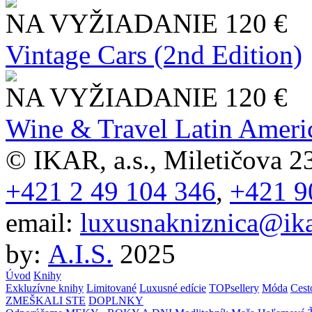
NA VYŽIADANIE
120 €
Vintage Cars (2nd Edition)
NA VYŽIADANIE
120 €
Wine & Travel Latin Ameri
© IKAR, a.s., Miletičova 23
+421 2 49 104 346
,
+421 9
email:
luxusnakniznica@ika
by:
A.I.S.
2025
Úvod
Knihy
Exkluzívne knihy
Limitované
Luxusné edície
TOPsellery
Móda
Cest
ZMEŠKALI STE
DOPLNKY