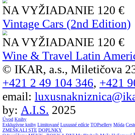
NA VYŽIADANIE
120 €
Vintage Cars (2nd Edition)
NA VYŽIADANIE
120 €
Wine & Travel Latin Ameri
© IKAR, a.s., Miletičova 23
+421 2 49 104 346
,
+421 9
email:
luxusnakniznica@ika
by:
A.I.S.
2025
Úvod
Knihy
Exkluzívne knihy
Limitované
Luxusné edície
TOPsellery
Móda
Cest
ZMEŠKALI STE
DOPLNKY