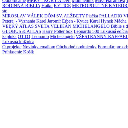
Odporúčame
MEKY - ROKY A DNI
Modlitebník
Maša Haľamová
RODINNÁ BIBLIA
Haiku
KYTICE
METROPOLITNÉ KATEDR
ste
MIROSLAV VÁLEK
DÓM SV. ALŽBETY
Piačka
PALLADIO
V
Peteraj - Vyznania
Karel Jaromír Erben - Kytice
Karel Hynek Mácha 
VEĽKÝ ATLAS SVETA
VELIKÁN MICHELANGELO
Biblie s 
GLÓBUS & ATLAS
Harry Potter box
Leonardo 500 Luxusná edícia
kaplnka
OTTO
Leonardo
Michelangelo
VŠESTRANNÝ RAFFAE
Luxusná knižnica
O projekte
Novinky emailom
Obchodné podmienky
Formulár pre od
Prihlásenie
Košík