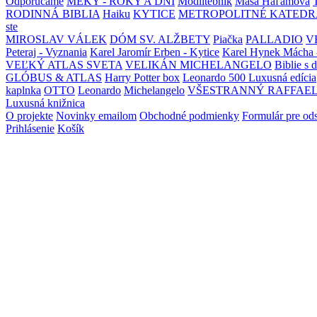
Odporúčame
MEKY - ROKY A DNI
Modlitebník
Maša Haľamová
RODINNÁ BIBLIA
Haiku
KYTICE
METROPOLITNÉ KATEDR
ste
MIROSLAV VÁLEK
DÓM SV. ALŽBETY
Piačka
PALLADIO
V
Peteraj - Vyznania
Karel Jaromír Erben - Kytice
Karel Hynek Mácha 
VEĽKÝ ATLAS SVETA
VELIKÁN MICHELANGELO
Biblie s 
GLÓBUS & ATLAS
Harry Potter box
Leonardo 500 Luxusná edícia
kaplnka
OTTO
Leonardo
Michelangelo
VŠESTRANNÝ RAFFAE
Luxusná knižnica
O projekte
Novinky emailom
Obchodné podmienky
Formulár pre od
Prihlásenie
Košík