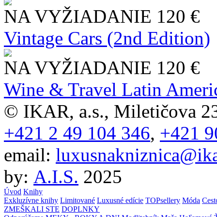
NA VYŽIADANIE
120 €
Vintage Cars (2nd Edition)
NA VYŽIADANIE
120 €
Wine & Travel Latin Ameri
© IKAR, a.s., Miletičova 23
+421 2 49 104 346
,
+421 9
email:
luxusnakniznica@ika
by:
A.I.S.
2025
Úvod
Knihy
Exkluzívne knihy
Limitované
Luxusné edície
TOPsellery
Móda
Cest
ZMEŠKALI STE
DOPLNKY