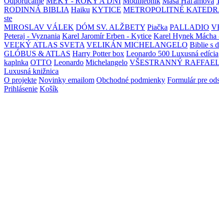
Odporúčame
MEKY - ROKY A DNI
Modlitebník
Maša Haľamová
RODINNÁ BIBLIA
Haiku
KYTICE
METROPOLITNÉ KATEDR
ste
MIROSLAV VÁLEK
DÓM SV. ALŽBETY
Piačka
PALLADIO
V
Peteraj - Vyznania
Karel Jaromír Erben - Kytice
Karel Hynek Mácha 
VEĽKÝ ATLAS SVETA
VELIKÁN MICHELANGELO
Biblie s 
GLÓBUS & ATLAS
Harry Potter box
Leonardo 500 Luxusná edícia
kaplnka
OTTO
Leonardo
Michelangelo
VŠESTRANNÝ RAFFAE
Luxusná knižnica
O projekte
Novinky emailom
Obchodné podmienky
Formulár pre od
Prihlásenie
Košík