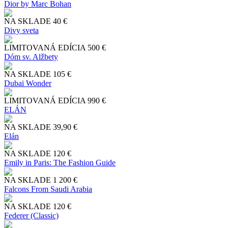
Dior by Marc Bohan
NA SKLADE
40 €
Divy sveta
LIMITOVANÁ EDÍCIA
500 €
Dóm sv. Alžbety
NA SKLADE
105 €
Dubai Wonder
LIMITOVANÁ EDÍCIA
990 €
ELÁN
NA SKLADE
39,90 €
Elán
NA SKLADE
120 €
Emily in Paris: The Fashion Guide
NA SKLADE
1 200 €
Falcons From Saudi Arabia
NA SKLADE
120 €
Federer (Classic)