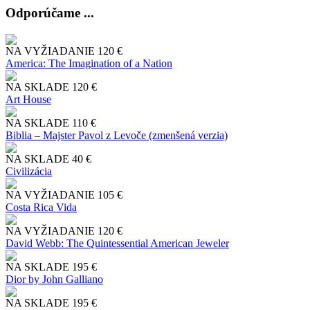
Odporúčame ...
NA VYŽIADANIE
120 €
America: The Imagination of a Nation
NA SKLADE
120 €
Art House
NA SKLADE
110 €
Biblia – Majster Pavol z Levoče (zmenšená verzia)
NA SKLADE
40 €
Civilizácia
NA VYŽIADANIE
105 €
Costa Rica Vida
NA VYŽIADANIE
120 €
David Webb: The Quintessential American Jeweler
NA SKLADE
195 €
Dior by John Galliano
NA SKLADE
195 €