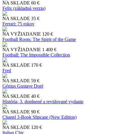
NA SKLADE
60 €
Felix (základná verzia)
NA SKLADE
35 €
Ferrari: 75 rokov
NA VYŽIADANIE
120 €
Football Roots: The Spirit of the Game
NA VYŽIADANIE
1 400 €
Football: The Impossible Collection
NA SKLADE
170 €
Fred
NA SKLADE
59 €
Génius Gustave Doré
NA SKLADE
40 €
História, 3. doplnené a revidované vydanie
NA SKLADE
90 €
Chanel 3-Book Slipcase (New Edition)
NA SKLADE
120 €
Italian Chic