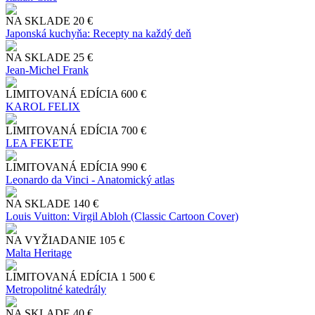
NA SKLADE
20 €
Japonská kuchyňa: Recepty na každý deň
NA SKLADE
25 €
Jean-Michel Frank
LIMITOVANÁ EDÍCIA
600 €
KAROL FELIX
LIMITOVANÁ EDÍCIA
700 €
LEA FEKETE
LIMITOVANÁ EDÍCIA
990 €
Leonardo da Vinci - Anatomický atlas
NA SKLADE
140 €
Louis Vuitton: Virgil Abloh (Classic Cartoon Cover)
NA VYŽIADANIE
105 €
Malta Heritage
LIMITOVANÁ EDÍCIA
1 500 €
Metropolitné katedrály
NA SKLADE
40 €