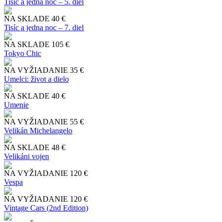
Tisíc a jedna noc – 5. diel
NA SKLADE
40 €
Tisíc a jedna noc – 7. diel
NA SKLADE
105 €
Tokyo Chic
NA VYŽIADANIE
35 €
Umelci: život a dielo
NA SKLADE
40 €
Umenie
NA VYŽIADANIE
55 €
Velikán Michelangelo
NA SKLADE
48 €
Velikáni vojen
NA VYŽIADANIE
120 €
Vespa
NA VYŽIADANIE
120 €
Vintage Cars (2nd Edition)