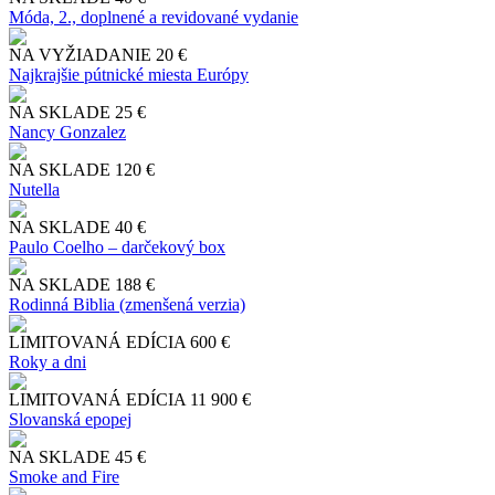
Móda, 2., doplnené a revidované vydanie
NA VYŽIADANIE
20 €
Najkrajšie pútnické miesta Európy
NA SKLADE
25 €
Nancy Gonzalez
NA SKLADE
120 €
Nutella
NA SKLADE
40 €
Paulo Coelho – darčekový box
NA SKLADE
188 €
Rodinná Biblia (zmenšená verzia)
LIMITOVANÁ EDÍCIA
600 €
Roky a dni
LIMITOVANÁ EDÍCIA
11 900 €
Slo​vanská epopej
NA SKLADE
45 €
Smoke and Fire