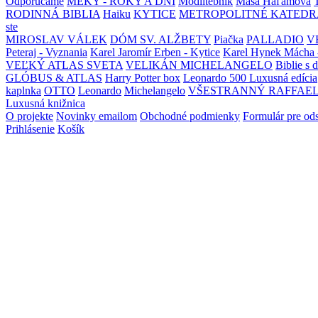
Odporúčame
MEKY - ROKY A DNI
Modlitebník
Maša Haľamová
RODINNÁ BIBLIA
Haiku
KYTICE
METROPOLITNÉ KATEDR
ste
MIROSLAV VÁLEK
DÓM SV. ALŽBETY
Piačka
PALLADIO
V
Peteraj - Vyznania
Karel Jaromír Erben - Kytice
Karel Hynek Mácha 
VEĽKÝ ATLAS SVETA
VELIKÁN MICHELANGELO
Biblie s 
GLÓBUS & ATLAS
Harry Potter box
Leonardo 500 Luxusná edícia
kaplnka
OTTO
Leonardo
Michelangelo
VŠESTRANNÝ RAFFAE
Luxusná knižnica
O projekte
Novinky emailom
Obchodné podmienky
Formulár pre od
Prihlásenie
Košík