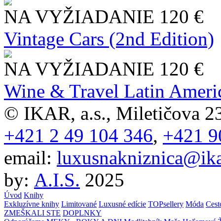
NA VYŽIADANIE
120 €
Vintage Cars (2nd Edition)
NA VYŽIADANIE
120 €
Wine & Travel Latin Ameri
© IKAR, a.s., Miletičova 23
+421 2 49 104 346
,
+421 9
email:
luxusnakniznica@ika
by:
A.I.S.
2025
Úvod
Knihy
Exkluzívne knihy
Limitované
Luxusné edície
TOPsellery
Móda
Cest
ZMEŠKALI STE
DOPLNKY