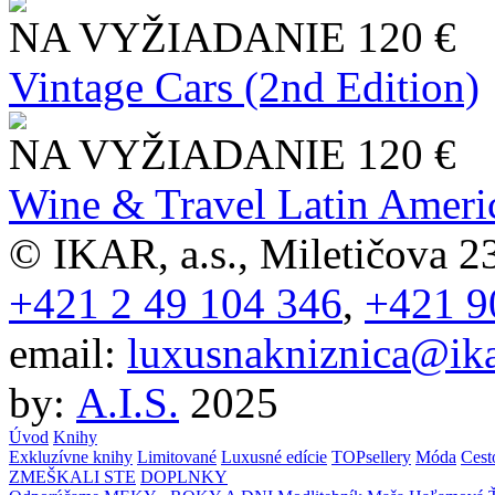
NA VYŽIADANIE
120 €
Vintage Cars (2nd Edition)
NA VYŽIADANIE
120 €
Wine & Travel Latin Ameri
© IKAR, a.s., Miletičova 23
+421 2 49 104 346
,
+421 9
email:
luxusnakniznica@ika
by:
A.I.S.
2025
Úvod
Knihy
Exkluzívne knihy
Limitované
Luxusné edície
TOPsellery
Móda
Cest
ZMEŠKALI STE
DOPLNKY