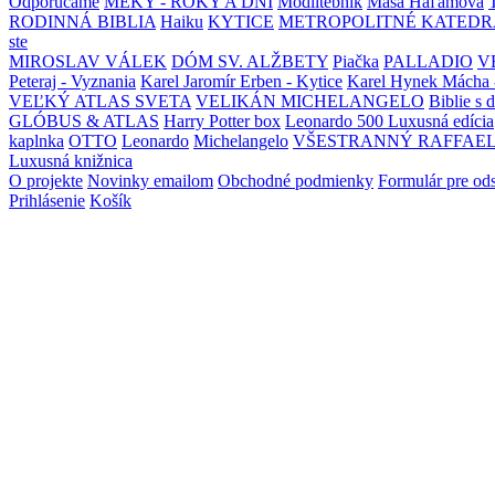
Odporúčame
MEKY - ROKY A DNI
Modlitebník
Maša Haľamová
RODINNÁ BIBLIA
Haiku
KYTICE
METROPOLITNÉ KATEDR
ste
MIROSLAV VÁLEK
DÓM SV. ALŽBETY
Piačka
PALLADIO
V
Peteraj - Vyznania
Karel Jaromír Erben - Kytice
Karel Hynek Mácha 
VEĽKÝ ATLAS SVETA
VELIKÁN MICHELANGELO
Biblie s 
GLÓBUS & ATLAS
Harry Potter box
Leonardo 500 Luxusná edícia
kaplnka
OTTO
Leonardo
Michelangelo
VŠESTRANNÝ RAFFAE
Luxusná knižnica
O projekte
Novinky emailom
Obchodné podmienky
Formulár pre od
Prihlásenie
Košík