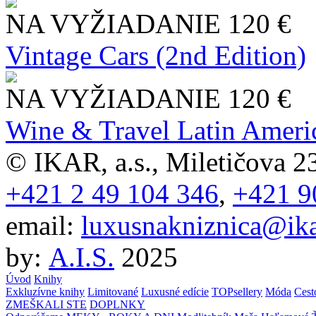
NA VYŽIADANIE
120 €
Vintage Cars (2nd Edition)
NA VYŽIADANIE
120 €
Wine & Travel Latin Ameri
© IKAR, a.s., Miletičova 23
+421 2 49 104 346
,
+421 9
email:
luxusnakniznica@ika
by:
A.I.S.
2025
Úvod
Knihy
Exkluzívne knihy
Limitované
Luxusné edície
TOPsellery
Móda
Cest
ZMEŠKALI STE
DOPLNKY