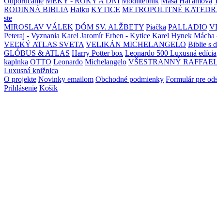
Odporúčame
MEKY - ROKY A DNI
Modlitebník
Maša Haľamová
RODINNÁ BIBLIA
Haiku
KYTICE
METROPOLITNÉ KATEDR
ste
MIROSLAV VÁLEK
DÓM SV. ALŽBETY
Piačka
PALLADIO
V
Peteraj - Vyznania
Karel Jaromír Erben - Kytice
Karel Hynek Mácha 
VEĽKÝ ATLAS SVETA
VELIKÁN MICHELANGELO
Biblie s 
GLÓBUS & ATLAS
Harry Potter box
Leonardo 500 Luxusná edícia
kaplnka
OTTO
Leonardo
Michelangelo
VŠESTRANNÝ RAFFAE
Luxusná knižnica
O projekte
Novinky emailom
Obchodné podmienky
Formulár pre od
Prihlásenie
Košík