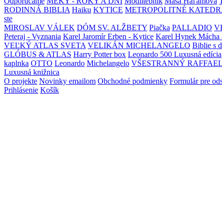
Odporúčame
MEKY - ROKY A DNI
Modlitebník
Maša Haľamová
RODINNÁ BIBLIA
Haiku
KYTICE
METROPOLITNÉ KATEDR
ste
MIROSLAV VÁLEK
DÓM SV. ALŽBETY
Piačka
PALLADIO
V
Peteraj - Vyznania
Karel Jaromír Erben - Kytice
Karel Hynek Mácha 
VEĽKÝ ATLAS SVETA
VELIKÁN MICHELANGELO
Biblie s 
GLÓBUS & ATLAS
Harry Potter box
Leonardo 500 Luxusná edícia
kaplnka
OTTO
Leonardo
Michelangelo
VŠESTRANNÝ RAFFAE
Luxusná knižnica
O projekte
Novinky emailom
Obchodné podmienky
Formulár pre od
Prihlásenie
Košík