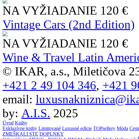
NA VYŽIADANIE
120 €
Vintage Cars (2nd Edition)
NA VYŽIADANIE
120 €
Wine & Travel Latin Ameri
© IKAR, a.s., Miletičova 23
+421 2 49 104 346
,
+421 9
email:
luxusnakniznica@ika
by:
A.I.S.
2025
Úvod
Knihy
Exkluzívne knihy
Limitované
Luxusné edície
TOPsellery
Móda
Cest
ZMEŠKALI STE
DOPLNKY