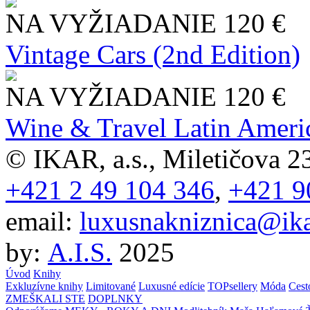
NA VYŽIADANIE
120 €
Vintage Cars (2nd Edition)
NA VYŽIADANIE
120 €
Wine & Travel Latin Ameri
© IKAR, a.s., Miletičova 23
+421 2 49 104 346
,
+421 9
email:
luxusnakniznica@ika
by:
A.I.S.
2025
Úvod
Knihy
Exkluzívne knihy
Limitované
Luxusné edície
TOPsellery
Móda
Cest
ZMEŠKALI STE
DOPLNKY