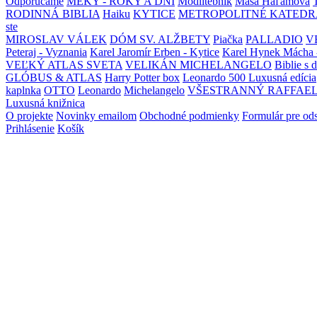
Odporúčame
MEKY - ROKY A DNI
Modlitebník
Maša Haľamová
RODINNÁ BIBLIA
Haiku
KYTICE
METROPOLITNÉ KATEDR
ste
MIROSLAV VÁLEK
DÓM SV. ALŽBETY
Piačka
PALLADIO
V
Peteraj - Vyznania
Karel Jaromír Erben - Kytice
Karel Hynek Mácha 
VEĽKÝ ATLAS SVETA
VELIKÁN MICHELANGELO
Biblie s 
GLÓBUS & ATLAS
Harry Potter box
Leonardo 500 Luxusná edícia
kaplnka
OTTO
Leonardo
Michelangelo
VŠESTRANNÝ RAFFAE
Luxusná knižnica
O projekte
Novinky emailom
Obchodné podmienky
Formulár pre od
Prihlásenie
Košík