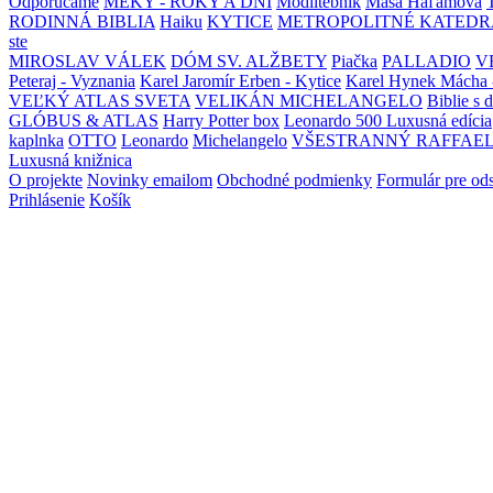
Odporúčame
MEKY - ROKY A DNI
Modlitebník
Maša Haľamová
RODINNÁ BIBLIA
Haiku
KYTICE
METROPOLITNÉ KATEDR
ste
MIROSLAV VÁLEK
DÓM SV. ALŽBETY
Piačka
PALLADIO
V
Peteraj - Vyznania
Karel Jaromír Erben - Kytice
Karel Hynek Mácha 
VEĽKÝ ATLAS SVETA
VELIKÁN MICHELANGELO
Biblie s 
GLÓBUS & ATLAS
Harry Potter box
Leonardo 500 Luxusná edícia
kaplnka
OTTO
Leonardo
Michelangelo
VŠESTRANNÝ RAFFAE
Luxusná knižnica
O projekte
Novinky emailom
Obchodné podmienky
Formulár pre od
Prihlásenie
Košík