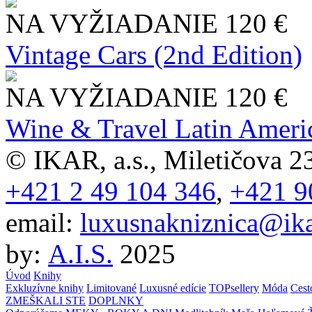
NA VYŽIADANIE
120 €
Vintage Cars (2nd Edition)
NA VYŽIADANIE
120 €
Wine & Travel Latin Ameri
© IKAR, a.s., Miletičova 23
+421 2 49 104 346
,
+421 9
email:
luxusnakniznica@ika
by:
A.I.S.
2025
Úvod
Knihy
Exkluzívne knihy
Limitované
Luxusné edície
TOPsellery
Móda
Cest
ZMEŠKALI STE
DOPLNKY