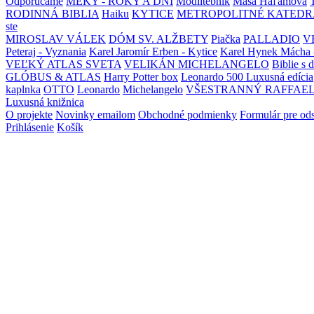
Odporúčame
MEKY - ROKY A DNI
Modlitebník
Maša Haľamová
RODINNÁ BIBLIA
Haiku
KYTICE
METROPOLITNÉ KATEDR
ste
MIROSLAV VÁLEK
DÓM SV. ALŽBETY
Piačka
PALLADIO
V
Peteraj - Vyznania
Karel Jaromír Erben - Kytice
Karel Hynek Mácha 
VEĽKÝ ATLAS SVETA
VELIKÁN MICHELANGELO
Biblie s 
GLÓBUS & ATLAS
Harry Potter box
Leonardo 500 Luxusná edícia
kaplnka
OTTO
Leonardo
Michelangelo
VŠESTRANNÝ RAFFAE
Luxusná knižnica
O projekte
Novinky emailom
Obchodné podmienky
Formulár pre od
Prihlásenie
Košík