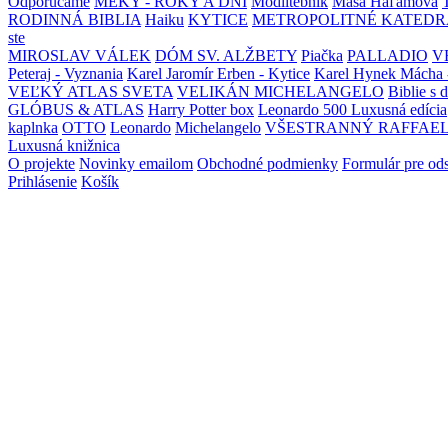
Odporúčame
MEKY - ROKY A DNI
Modlitebník
Maša Haľamová
RODINNÁ BIBLIA
Haiku
KYTICE
METROPOLITNÉ KATEDR
ste
MIROSLAV VÁLEK
DÓM SV. ALŽBETY
Piačka
PALLADIO
V
Peteraj - Vyznania
Karel Jaromír Erben - Kytice
Karel Hynek Mácha 
VEĽKÝ ATLAS SVETA
VELIKÁN MICHELANGELO
Biblie s 
GLÓBUS & ATLAS
Harry Potter box
Leonardo 500 Luxusná edícia
kaplnka
OTTO
Leonardo
Michelangelo
VŠESTRANNÝ RAFFAE
Luxusná knižnica
O projekte
Novinky emailom
Obchodné podmienky
Formulár pre od
Prihlásenie
Košík