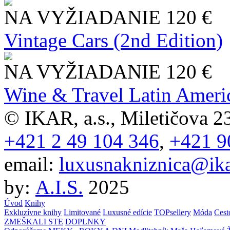
NA VYŽIADANIE
120 €
Vintage Cars (2nd Edition)
NA VYŽIADANIE
120 €
Wine & Travel Latin Ameri
© IKAR, a.s., Miletičova 23
+421 2 49 104 346
,
+421 9
email:
luxusnakniznica@ika
by:
A.I.S.
2025
Úvod
Knihy
Exkluzívne knihy
Limitované
Luxusné edície
TOPsellery
Móda
Cest
ZMEŠKALI STE
DOPLNKY