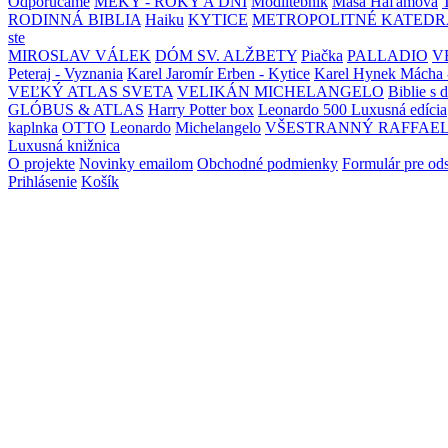
Odporúčame
MEKY - ROKY A DNI
Modlitebník
Maša Haľamová
RODINNÁ BIBLIA
Haiku
KYTICE
METROPOLITNÉ KATEDR
ste
MIROSLAV VÁLEK
DÓM SV. ALŽBETY
Piačka
PALLADIO
V
Peteraj - Vyznania
Karel Jaromír Erben - Kytice
Karel Hynek Mácha 
VEĽKÝ ATLAS SVETA
VELIKÁN MICHELANGELO
Biblie s 
GLÓBUS & ATLAS
Harry Potter box
Leonardo 500 Luxusná edícia
kaplnka
OTTO
Leonardo
Michelangelo
VŠESTRANNÝ RAFFAE
Luxusná knižnica
O projekte
Novinky emailom
Obchodné podmienky
Formulár pre od
Prihlásenie
Košík