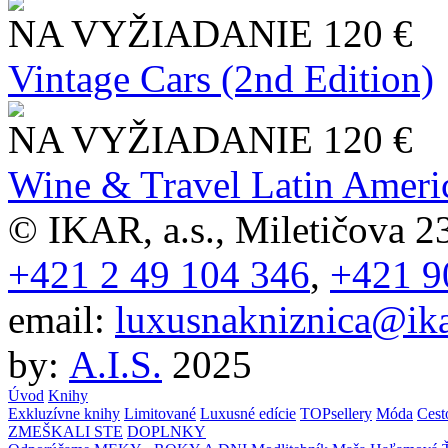
NA VYŽIADANIE
120 €
Vintage Cars (2nd Edition)
NA VYŽIADANIE
120 €
Wine & Travel Latin Ameri
© IKAR, a.s., Miletičova 23
+421 2 49 104 346
,
+421 9
email:
luxusnakniznica@ika
by:
A.I.S.
2025
Úvod
Knihy
Exkluzívne knihy
Limitované
Luxusné edície
TOPsellery
Móda
Cest
ZMEŠKALI STE
DOPLNKY