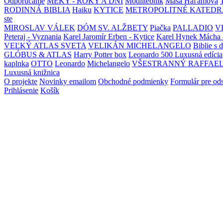
Odporúčame
MEKY - ROKY A DNI
Modlitebník
Maša Haľamová
RODINNÁ BIBLIA
Haiku
KYTICE
METROPOLITNÉ KATEDR
ste
MIROSLAV VÁLEK
DÓM SV. ALŽBETY
Piačka
PALLADIO
V
Peteraj - Vyznania
Karel Jaromír Erben - Kytice
Karel Hynek Mácha 
VEĽKÝ ATLAS SVETA
VELIKÁN MICHELANGELO
Biblie s 
GLÓBUS & ATLAS
Harry Potter box
Leonardo 500 Luxusná edícia
kaplnka
OTTO
Leonardo
Michelangelo
VŠESTRANNÝ RAFFAE
Luxusná knižnica
O projekte
Novinky emailom
Obchodné podmienky
Formulár pre od
Prihlásenie
Košík