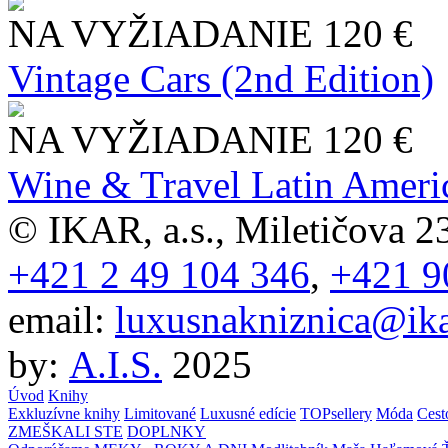
NA VYŽIADANIE
120 €
Vintage Cars (2nd Edition)
NA VYŽIADANIE
120 €
Wine & Travel Latin Ameri
© IKAR, a.s., Miletičova 23
+421 2 49 104 346
,
+421 9
email:
luxusnakniznica@ika
by:
A.I.S.
2025
Úvod
Knihy
Exkluzívne knihy
Limitované
Luxusné edície
TOPsellery
Móda
Cest
ZMEŠKALI STE
DOPLNKY