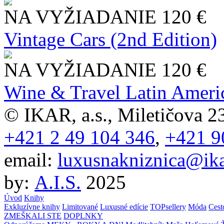
NA VYŽIADANIE
120 €
Vintage Cars (2nd Edition)
NA VYŽIADANIE
120 €
Wine & Travel Latin Ameri
© IKAR, a.s., Miletičova 23
+421 2 49 104 346
,
+421 9
email:
luxusnakniznica@ika
by:
A.I.S.
2025
Úvod
Knihy
Exkluzívne knihy
Limitované
Luxusné edície
TOPsellery
Móda
Cest
ZMEŠKALI STE
DOPLNKY