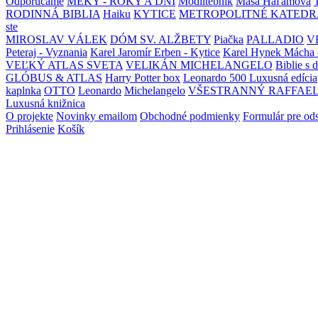
Odporúčame
MEKY - ROKY A DNI
Modlitebník
Maša Haľamová
RODINNÁ BIBLIA
Haiku
KYTICE
METROPOLITNÉ KATEDR
ste
MIROSLAV VÁLEK
DÓM SV. ALŽBETY
Piačka
PALLADIO
V
Peteraj - Vyznania
Karel Jaromír Erben - Kytice
Karel Hynek Mácha 
VEĽKÝ ATLAS SVETA
VELIKÁN MICHELANGELO
Biblie s 
GLÓBUS & ATLAS
Harry Potter box
Leonardo 500 Luxusná edícia
kaplnka
OTTO
Leonardo
Michelangelo
VŠESTRANNÝ RAFFAE
Luxusná knižnica
O projekte
Novinky emailom
Obchodné podmienky
Formulár pre od
Prihlásenie
Košík