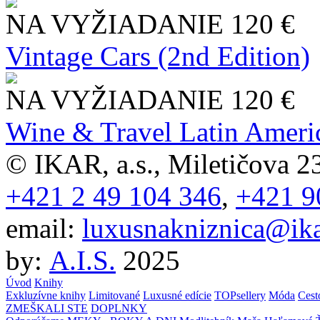
NA VYŽIADANIE
120 €
Vintage Cars (2nd Edition)
NA VYŽIADANIE
120 €
Wine & Travel Latin Ameri
© IKAR, a.s., Miletičova 23
+421 2 49 104 346
,
+421 9
email:
luxusnakniznica@ika
by:
A.I.S.
2025
Úvod
Knihy
Exkluzívne knihy
Limitované
Luxusné edície
TOPsellery
Móda
Cest
ZMEŠKALI STE
DOPLNKY