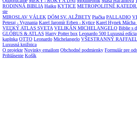
Odporúčame
MEKY - ROKY A DNI
Modlitebník
Maša Haľamová
RODINNÁ BIBLIA
Haiku
KYTICE
METROPOLITNÉ KATEDR
ste
MIROSLAV VÁLEK
DÓM SV. ALŽBETY
Piačka
PALLADIO
V
Peteraj - Vyznania
Karel Jaromír Erben - Kytice
Karel Hynek Mácha 
VEĽKÝ ATLAS SVETA
VELIKÁN MICHELANGELO
Biblie s 
GLÓBUS & ATLAS
Harry Potter box
Leonardo 500 Luxusná edícia
kaplnka
OTTO
Leonardo
Michelangelo
VŠESTRANNÝ RAFFAE
Luxusná knižnica
O projekte
Novinky emailom
Obchodné podmienky
Formulár pre od
Prihlásenie
Košík