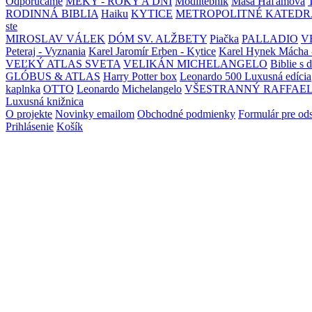
Odporúčame
MEKY - ROKY A DNI
Modlitebník
Maša Haľamová
RODINNÁ BIBLIA
Haiku
KYTICE
METROPOLITNÉ KATEDR
ste
MIROSLAV VÁLEK
DÓM SV. ALŽBETY
Piačka
PALLADIO
V
Peteraj - Vyznania
Karel Jaromír Erben - Kytice
Karel Hynek Mácha 
VEĽKÝ ATLAS SVETA
VELIKÁN MICHELANGELO
Biblie s 
GLÓBUS & ATLAS
Harry Potter box
Leonardo 500 Luxusná edícia
kaplnka
OTTO
Leonardo
Michelangelo
VŠESTRANNÝ RAFFAE
Luxusná knižnica
O projekte
Novinky emailom
Obchodné podmienky
Formulár pre od
Prihlásenie
Košík