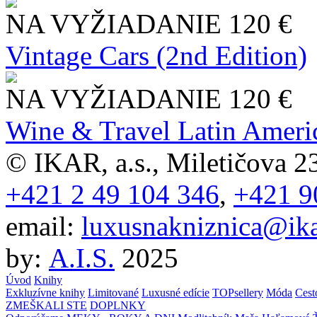
NA VYŽIADANIE
120 €
Vintage Cars (2nd Edition)
NA VYŽIADANIE
120 €
Wine & Travel Latin Ameri
© IKAR, a.s., Miletičova 23
+421 2 49 104 346
,
+421 9
email:
luxusnakniznica@ika
by:
A.I.S.
2025
Úvod
Knihy
Exkluzívne knihy
Limitované
Luxusné edície
TOPsellery
Móda
Cest
ZMEŠKALI STE
DOPLNKY