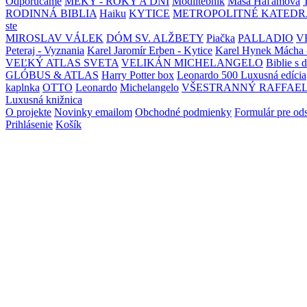
Odporúčame
MEKY - ROKY A DNI
Modlitebník
Maša Haľamová
RODINNÁ BIBLIA
Haiku
KYTICE
METROPOLITNÉ KATEDR
ste
MIROSLAV VÁLEK
DÓM SV. ALŽBETY
Piačka
PALLADIO
V
Peteraj - Vyznania
Karel Jaromír Erben - Kytice
Karel Hynek Mácha 
VEĽKÝ ATLAS SVETA
VELIKÁN MICHELANGELO
Biblie s 
GLÓBUS & ATLAS
Harry Potter box
Leonardo 500 Luxusná edícia
kaplnka
OTTO
Leonardo
Michelangelo
VŠESTRANNÝ RAFFAE
Luxusná knižnica
O projekte
Novinky emailom
Obchodné podmienky
Formulár pre od
Prihlásenie
Košík