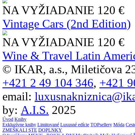
NA VYŽIADANIE
120 €
Vintage Cars (2nd Edition)
NA VYŽIADANIE
120 €
Wine & Travel Latin Ameri
© IKAR, a.s., Miletičova 23
+421 2 49 104 346
,
+421 9
email:
luxusnakniznica@ika
by:
A.I.S.
2025
Úvod
Knihy
Exkluzívne knihy
Limitované
Luxusné edície
TOPsellery
Móda
Cest
ZMEŠKALI STE
DOPLNKY